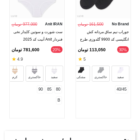
No Brand
161,500 تومان
Anit IRAN
977,000 تومان
جوراب نیم ساق مردانه کش
ست شورت و سوتین کاپدار نخی
انگلیسی کد 9900 گلدوزی طرح
فنردار Anit آنیت کد 2025
Adidas
113,050 تومان
781,600 تومان
‎20%
‎30%
★
★
4.9
5
خاکستری تیره
سفید
خاکستری
مشکی
سفید
خاکستری
کرم
90
85
80
40/45
B