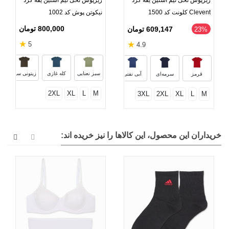
زیرپوش نخی نیم آستین یقه گرد
زیرپوش نخی نیم آستین یقه گرد
Clevent کلونت کد 1500
نیکوتن پوش کد 1002
800,000 تومان
609,147 تومان
‎23%
★
★
5
4.9
سفید
خاکستری
مشکی
بنفش
سبز نعنایی
کله غازی
زیتونی سیر
قرمز
سرمه‌ای
آبی نفتی
2XL
XL
L
M
3XL
2XL
XL
L
M
خریداران این محصول، این کالاها را نیز خریده اند: