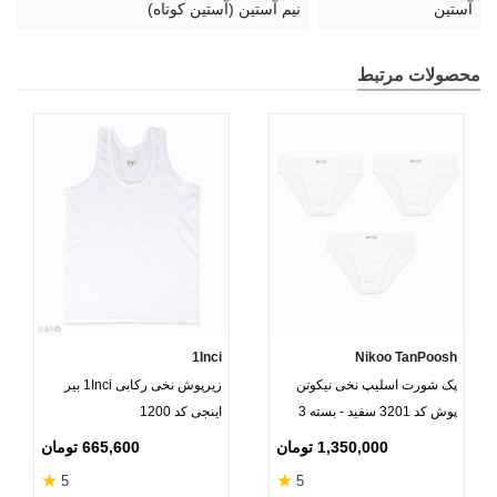
آستین
نیم آستین (آستین کوتاه)
محصولات مرتبط
1Inci
Nikoo TanPoosh
پک شورت اسلیپ نخی نیکوتن
زیرپوش نخی رکابی 1Inci بیر
پوش کد 3201 سفید - بسته 3
اینجی کد 1200
عددی
1,350,000 تومان
665,600 تومان
★
★
5
5