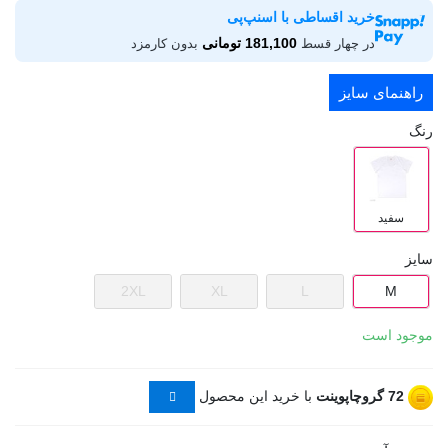
خرید اقساطی با اسنپ‌پی
181,100 تومانی
در چهار قسط
بدون کارمزد
راهنمای سایز
رنگ
سفید
سایز
2XL
XL
L
M
موجود است
72
گروچاپوینت
با خرید این محصول