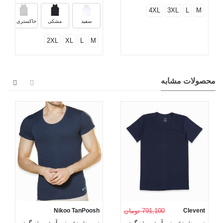
4XL
3XL
L
M
سفید
مشکی
خاکستری ملانژ
2XL
XL
L
M
محصولات مشابه
Clevent
791,100 تومان
Nikoo TanPoosh