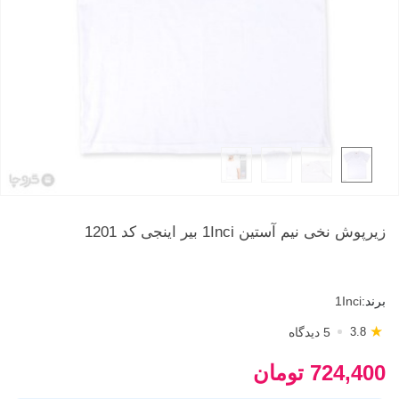
زیرپوش نخی نیم آستین 1Inci بیر اینجی کد 1201
برند:
1Inci
★
5 دیدگاه
3.8
724,400 تومان