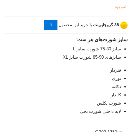
ناموجود
38
گروچاپوینت
با خرید این محصول
سایز شورت‌های هر ست:
سایز 80-75 شورت سایز L
سایزهای 90-85 شورت سایز XL
فنردار
توری
دکلته
کاپدار
شورت بکلس
لایه داخلی شورت نخی
مرجع:
GR02-1282