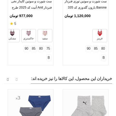
ست شورت و سوتین توری فنردار
ست شورت و سوتین کاپدار نخی
Barone بارون گلدوزی کد 335
فنردار Anit آنیت کد 2025 طرح
مدل 074
هندسی
1,120,000 تومان
977,000 تومان
★
5
قرمز
سفید
خاکستری
مشکی
90
85
80
75
90
85
80
B
B
خریداران این محصول، این کالاها را نیز خریده اند: