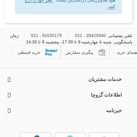
هیچ نقدوبررسی دردسترس نیست
نظر خود را درج
کنید.
تلفن پشتیبانی:
28425940 - 021
|
91035179 - 021
|
زمان
پاسخگویی: شنبه تا چهارشنبه 9 تا 17:30، پنجشنبه 9 تا 14:30
هنمای خرید
پیگیری سفارش
خرید قسطی
خدمات مشتریان
اطلاعات گروچا
خبرنامه