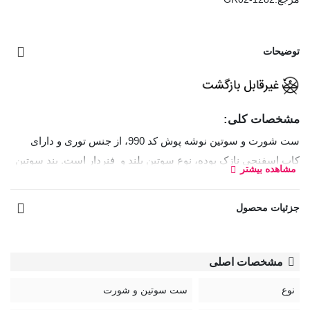
توضیحات
مشخصات کلی:
ست شورت و سوتین نوشه پوش کد 990، از جنس توری و دارای
کاپ اسفنجی نازک بوده، نوع سوتین بلند و فنردار است. بند سوتین
مشاهده بیشتر
قابل تنظیم و قابل جدا شدن است و میتوان از آن به عنوان سوتین
دکلته و یا با بند نامرئی نیز استفاده کرد. برای جلوگیری از جمع شدن
جزئیات محصول
سوتین در قسمت دستک‌ها فنر بکار رفته است.
نوع شورت بکلس و کش کمری شورت دارای رکاب قابل تنظیم
مشخصات اصلی
است. قسمت داخلی فاق شورت نخی است.
نوع
ست سوتین و شورت
بند سوتین قابل تنظیم و قابل جدا شدن