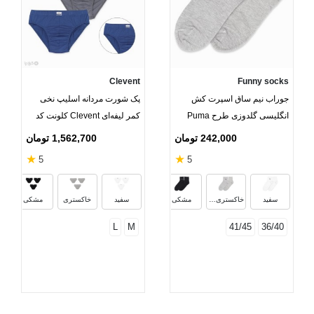
Clevent
Funny socks
جوراب نیم ساق اسپرت کش
پک شورت مردانه اسلیپ نخی
انگلیسی گلدوزی طرح Puma
کمر لیفه‌ای Clevent کلونت کد
2100 طرح میکس - بسته 3
242,000 تومان
1,562,700 تومان
عددی
★
★
5
5
سرمه‌ای
دودی
سفید
خاکستری روشن
مشکی
سفید
خاکستری
مشکی
L
M
41/45
36/40