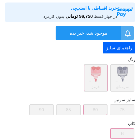
خرید اقساطی با اسنپ‌پی
96,750 تومانی
در چهار قسط
بدون کارمزد
موجود شد، خبر بده
راهنمای سایز
رنگ
سرمه‌ای
قرمز
سایز سوتین
90
85
80
75
کاپ
B