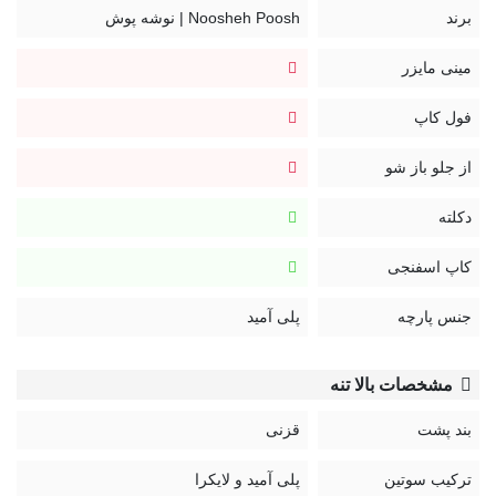
قزن سوتین: سه ردیف هشت تایی
برند
Noosheh Poosh | نوشه پوش
لطفاً در انتخاب سایز دقت نمایید.
مینی مایزر
برای انتخاب سایز از «راهنمای سایز» کمک بگیرید.
فول کاپ
در صورت نیاز به راهنمایی بیشتر از «چت آنلاین» سایت کمک
بگیرید.
از جلو باز شو
لباس‌های زیر قابل تعویض و بازگردان نیستند.
دکلته
کد:
990
کاپ اسفنجی
جنس پارچه
پلی آمید
راهنمای نگهداری محصولات نوشه پوش:
مشخصات بالا تنه
بند پشت
قزنی
ترکیب سوتین
پلی آمید و لایکرا