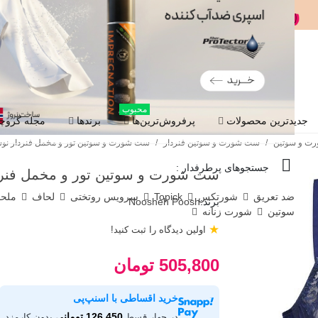
محبوب
جدیدترین محصولات
پرفروش‌ترین‌ها
برندها
مجله گروچا
ت و سوتین
/
ست شورت و سوتین فنردار
/
ست شورت و سوتین تور و مخمل فنردار نوشه پوش گ
جستجوهای پرطرفدار :
ست شورت و سوتین تور و مخمل فنردار نوش
ضد تعریق
شورتکس
Topick
سرویس روتختی
لحاف
ملح
برند:
Noosheh Poosh
سوتین
شورت زنانه
★
اولین دیدگاه را ثبت کنید!
505,800 تومان
خرید اقساطی با اسنپ‌پی
126,450 تومانی
در چهار قسط
بدون کارمزد