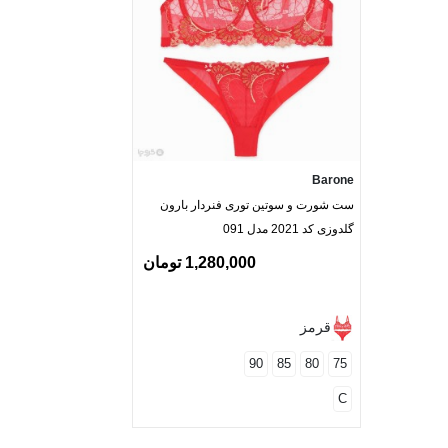
Barone
ست شورت و سوتین توری فنردار بارون
گلدوزی کد 2021 مدل 091
1,280,000 تومان
قرمز
90
85
80
75
C