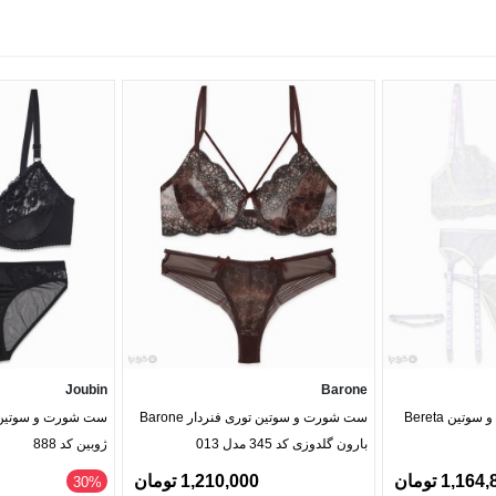
Joubin
Barone
ست بند جوراب و شورت و سوتین Bereta
ست شورت و سوتین توری فنردار Barone
ست شورت و سوتین ا
بارون گلدوزی کد 345 مدل 013
ژوبین کد 888
1,16 تومان
1,210,000 تومان
‎30%