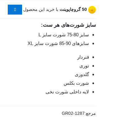
50
گروچاپوینت
با خرید این محصول
سایز شورت‌های هر ست:
سایز 80-75 شورت سایز L
سایزهای 90-85 شورت سایز XL
فنردار
توری
گلدوزی
شورت بکلس
لایه داخلی شورت نخی
مرجع:
GR02-1287