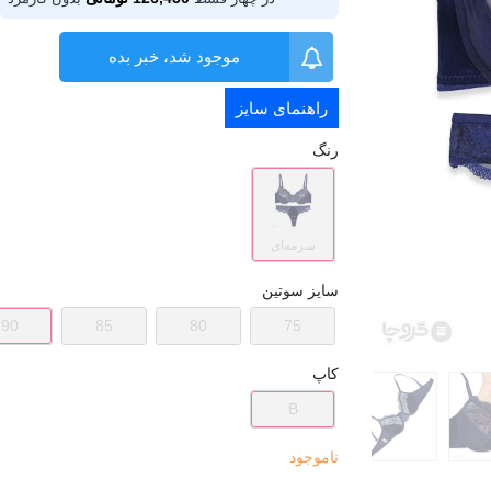
موجود شد، خبر بده
راهنمای سایز
رنگ
سرمه‌ای
سایز سوتین
90
85
80
75
کاپ
B
ناموجود