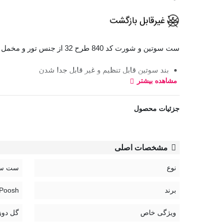
ست سوتین و شورت کد 840 طرح 32
از جنس تور و مخمل 
بند سوتین قابل تنظیم و غیر قابل جدا شدن
مشاهده بیشتر
قزن سوتین: سه ردیف دوتایی
لطفاً در انتخاب سایز دقت نمایید.
جزئیات محصول
برای انتخاب سایز از «راهنمای سایز» کمک بگیرید.
در صورت نیاز به راهنمایی بیشتر از «چت آنلاین» سایت 
لباس‌های زیر قابل تعویض و بازگردان نیستند.
مشخصات اصلی
کد:
نوع
ست سو
840
برند
sheh Poosh
راهنمای نگهداری محصولات نوشه پوش:
ویژگی خاص
گل دوز