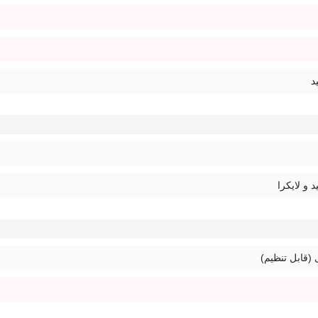
د
د و لایکرا
 (قابل تنظیم)