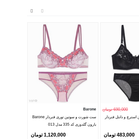
690,000 تومان
Barone
Barone
سترچ و دانتل فنردار
ست شورت و سوتین توری فنردار Barone
بارون گلدوزی کد 335 مدل 013
طلایی
483,000 تومان
1,120,000 تومان