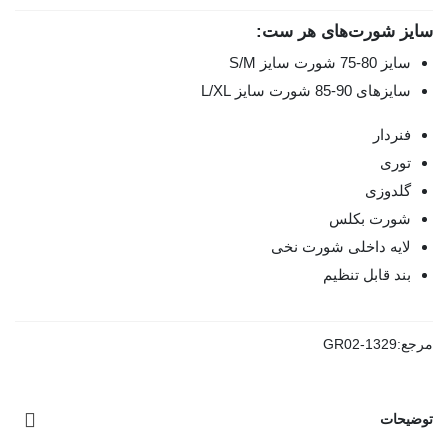
سایز شورت‌های هر ست:
سایز 80-75 شورت سایز S/M
سایزهای 90-85 شورت سایز L/XL
فنردار
توری
گلدوزی
شورت بکلس
لایه داخلی شورت نخی
بند قابل تنظیم
مرجع:
GR02-1329
توضیحات