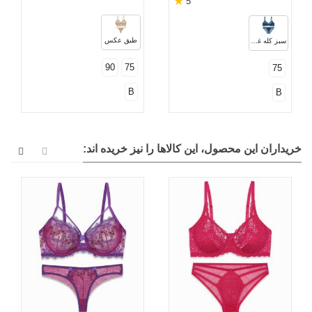
★
5
طبق عکس
سبز کله غازی
90
75
75
B
B
خریداران این محصول، این کالاها را نیز خریده اند: