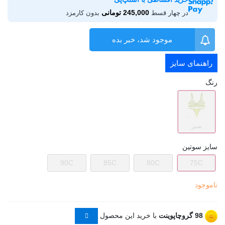
245,000 تومانی
در چهار قسط
بدون کارمزد
موجود شد، خبر بده
راهنمای سایز
رنگ
سبز
سایز سوتین
90C
85C
80C
75C
ناموجود
98
گروچاپوینت
با خرید این محصول