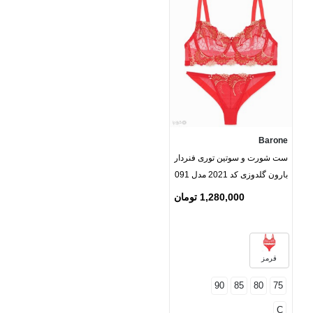
Barone
ست شورت و سوتین توری فنردار
بارون گلدوزی کد 2021 مدل 091
1,280,000 تومان
قرمز
90
85
80
75
C