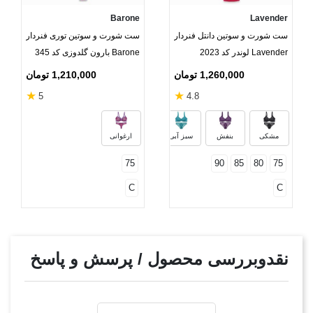
Barone
Lavender
ست شورت و سوتین دانتل فنردار
ست شورت و سوتین توری فنردار
Lavender لوندر کد 2023
Barone بارون گلدوزی کد 345
مدل 062 ارغوانی
1,260,000 تومان
1,210,000 تومان
★
★
5
4.8
آبی تیره
آجری
گلبهی
سرخاب
مشکی
بنفش
سبز آبی
ارغوانی
75
90
85
80
75
C
C
نقدوبررسی محصول / پرسش و پاسخ