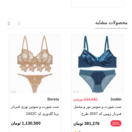
محصولات مشابه
Joubin
544,680 تومان
Bereta
ست شورت و سوتین تور و مخمل
ست شورت و سوتین توری فنردار
فنردار ژوبین کد 3047 طرح
برتا گلدوزی کد 2442C
رینگی شاین
1,130,500 تومان
381,276 تومان
‎30%