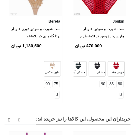
Bereta
Joubin
ست شورت و سوتین فنردار
ست شورت و سوتین توری فنردار
هارنس‌دار ژوبین کد 420 طرح
برتا گلدوزی کد 2442C
خال پلنگی
470,000 تومان
1,130,500 تومان
مشکی صورتی
قرمز مشکی
مشکی بنفش
مشکی آبی
طبق عکس
90
75
90
85
80
B
B
خریداران این محصول، این کالاها را نیز خریده اند: