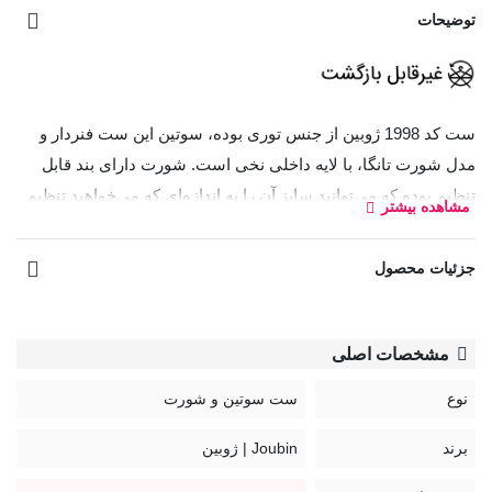
توضیحات
ست کد 1998 ژوبین از جنس توری بوده، سوتین این ست فنردار و
مدل شورت تانگا، با لایه داخلی نخی است. شورت دارای بند قابل
تنظیم بوده که می‌توانید سایز آن را به اندازه‌ای که می‌خواهید تنظیم
مشاهده بیشتر
کنید.
جزئیات محصول
بند سوتین قابل تنظیم و غیر قابل جدا شدن
قزن سوتین: سه ردیف دو تایی
کد:
مشخصات اصلی
1998
نوع
ست سوتین و شورت
راهنمای نگهداری محصولات Joubin:
برند
Joubin | ژوبین