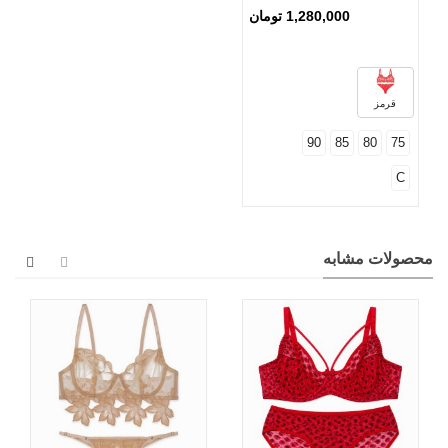
1,280,000 تومان
قرمز
90
85
80
75
C
محصولات مشابه