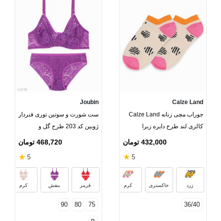
Joubin
Calze Land
جوراب مچی زنانه Calze Land
ست شورت و سوتین توری فنردار
کالزی لند طرح دایره زبرا
ژوبین کد 203 طرح گل و
خالخالی
432,000 تومان
468,720 تومان
★
★
5
5
زرد
خاکستری
کرم
قرمز
بنفش
کرم
90
80
75
36/40