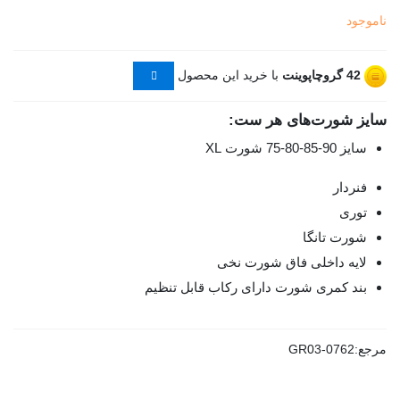
ناموجود
42
گروچاپوینت
با خرید این محصول
سایز شورت‌های هر ست:
سایز 90-85-80-75 شورت XL
فنردار
توری
شورت تانگا
لایه داخلی فاق شورت نخی
بند کمری شورت دارای رکاب قابل تنظیم
مرجع:
GR03-0762