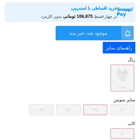
خرید اقساطی با اسنپ‌پی
106,875 تومانی
در چهار قسط
بدون کارمزد
موجود شد، خبر بده
راهنمای سایز
رنگ
سفید
سایز سوتین
90
85
80
75
کاپ
B