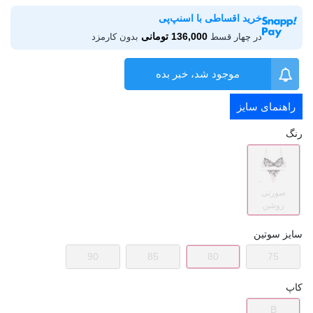
خرید اقساطی با اسنپ‌پی
136,000 تومانی
در چهار قسط
بدون کارمزد
موجود شد، خبر بده
راهنمای سایز
رنگ
صورتی
روشن
سایز سوتین
90
85
80
75
کاپ
B