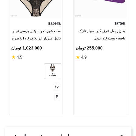
Izabella
Tafteh
پد زیر بغل عرق گیر بسیار نازک
ست شورت و سوتین پرسی نخ و
تافته - بسته 20 عددی
دانتل فنردار ایزابلا کد 0170 طرح
پلنگی
255,000 تومان
1,023,000 تومان
★
★
4.5
4.9
پلنگی
75
B