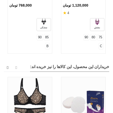
مدل 055 بنفش
1,120,000 تومان
768,000 تومان
★
4
بنفش
مشکی
90
85
90
80
75
B
C
خریداران این محصول، این کالاها را نیز خریده اند: