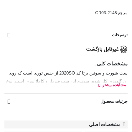
مرجع:
GR03-2145
توضیحات
مشخصات کلی:
ست شورت و سوتین برتا کد 2020SO از جنس توری است که روی
آن گلدوزی کار شده، سوتین این ست فنردار و کاملا توری است. نوع
مشاهده بیشتر
شورت بکلس و قسمت داخلی فاق آن نخی است.
جزئیات محصول
سوتین رویه سینه کوتاه
نوعی سوتین است که کاپ‌های آن ارتفاع
کمتری دارند و بخش زیادی از قسمت بالایی سینه را نمایان
می‌گذارند. این مدل معمولاً طراحی نیم‌کاپ یا برش باز دارد و برای
مشخصات اصلی
لباس‌های یقه‌باز، دکلته و مجلسی بسیار مناسب است.