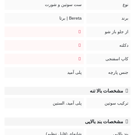
نوع
ست سوتین و شورت
بند سوتین قابل تنظیم و غیر قابل جدا شدن
قزن سوتین: سه ردیف دو تایی
برند
Bereta | برتا
کد:
از جلو باز شو
2020SO
دکلته
کاپ اسفنجی
جنس پارچه
پلی آمید
مشخصات بالا تنه
ترکیب سوتین
پلی آمید، الستین
مشخصات بند بالایی
بند بالایی
شانه‌ای (قابل تنظیم)