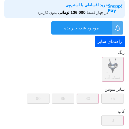
خرید اقساطی با اسنپ‌پی
136,000 تومانی
در چهار قسط
بدون کارمزد
موجود شد، خبر بده
راهنمای سایز
رنگ
مشکی آبی
سایز سوتین
90
85
80
75
کاپ
B