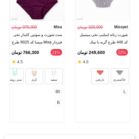
Misspel
320,000 تومان
Misa
970,000 تومان
شورت زنانه اسلیپ نخی میسپل
ست شورت و سوتین کاپدار نخی
کد 446 طرح گربه با نمک
فنردار Misa میسا کد 9025 طرح
Victoria's Secret
249,600 تومان
766,300 تومان
‎21%
‎22%
★
★
4.5
4.6
خاکستری
نارنجی
سفید
کرم
سبز روشن
80
L
B