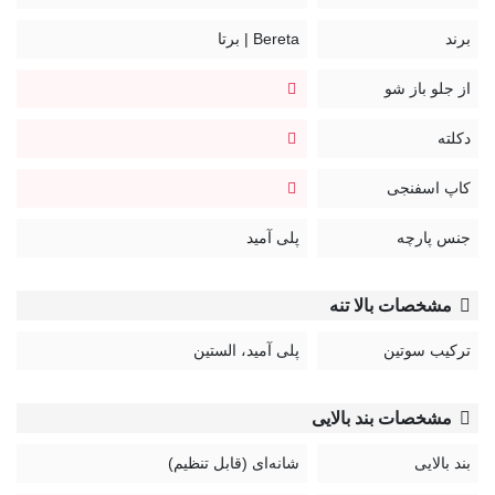
بند سوتین قابل تنظیم و غیر قابل جدا شدن
قزن سوتین: سه ردیف دو تایی
برند
Bereta | برتا
کد:
از جلو باز شو
2020BD
دکلته
کاپ اسفنجی
جنس پارچه
پلی آمید
مشخصات بالا تنه
ترکیب سوتین
پلی آمید، الستین
مشخصات بند بالایی
بند بالایی
شانه‌ای (قابل تنظیم)