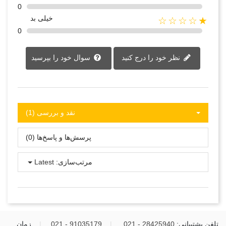
0
خیلی بد
★☆☆☆☆
0
نظر خود را درج کنید
سوال خود را بپرسید
نقد و بررسی‌‌ (1)
پرسش‌ها و پاسخ‌ها (0)
مرتب‌سازی:
Latest
تلفن پشتیبانی:
28425940 - 021
|
91035179 - 021
|
زمان