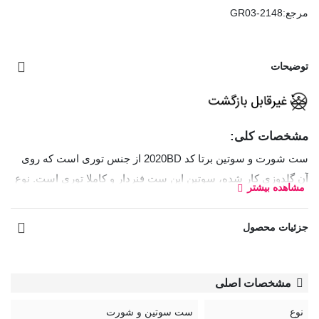
مرجع:
GR03-2148
توضیحات
مشخصات کلی:
ست شورت و سوتین برتا کد 2020BD از جنس توری است که روی
آن گلدوزی کار شده، سوتین این ست فنردار و کاملا توری است. نوع
مشاهده بیشتر
شورت بکلس و قسمت داخلی فاق آن نخی است.
جزئیات محصول
سوتین رویه سینه کوتاه
نوعی سوتین است که کاپ‌های آن ارتفاع
کمتری دارند و بخش زیادی از قسمت بالایی سینه را نمایان
می‌گذارند. این مدل معمولاً طراحی نیم‌کاپ یا برش باز دارد و برای
مشخصات اصلی
لباس‌های یقه‌باز، دکلته و مجلسی بسیار مناسب است.
نوع
ست سوتین و شورت