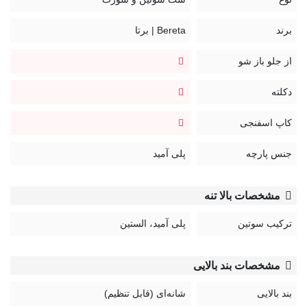
بند سوتین قابل تنظیم و غیر قابل جدا شدن
قزن سوتین: سه ردیف دو تایی
برند
Bereta | برتا
کد:
از جلو باز شو
2020SA
دکلته
کاپ اسفنجی
جنس پارچه
پلی آمید
مشخصات بالا تنه
ترکیب سوتین
پلی آمید، الستین
مشخصات بند بالایی
بند بالایی
شانه‌ای (قابل تنظیم)