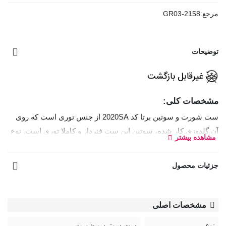
مرجع:
GR03-2158
توضیحات
مشخصات کلی:
ست شورت و سوتین برتا کد 2020SA از جنس توری است که روی
آن گلدوزی کار شده، سوتین این ست فنردار و کاملا توری است. نوع
مشاهده بیشتر
شورت بکلس و قسمت داخلی فاق آن نخی است.
جزئیات محصول
سوتین رویه سینه کوتاه
نوعی سوتین است که کاپ‌های آن ارتفاع
کمتری دارند و بخش زیادی از قسمت بالایی سینه را نمایان
می‌گذارند. این مدل معمولاً طراحی نیم‌کاپ یا برش باز دارد و برای
مشخصات اصلی
لباس‌های یقه‌باز، دکلته و مجلسی بسیار مناسب است.
نوع
ست سوتین و شورت