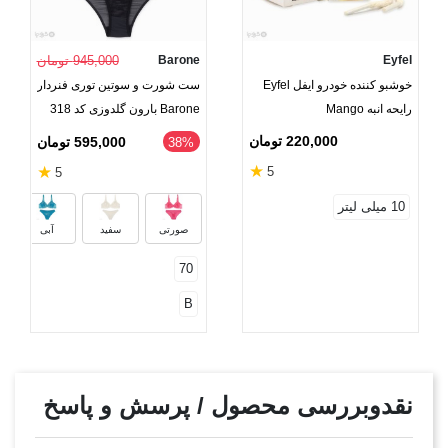
Eyfel
Barone
945,000 تومان
خوشبو کننده خودرو ایفل Eyfel
ست شورت و سوتین توری فنردار
رایحه انبه Mango
Barone بارون گلدوزی کد 318
220,000 تومان
595,000 تومان
38%
★
★
5
5
10 میلی لیتر
صورتی
سفید
آبی
70
B
نقدوبررسی محصول / پرسش و پاسخ