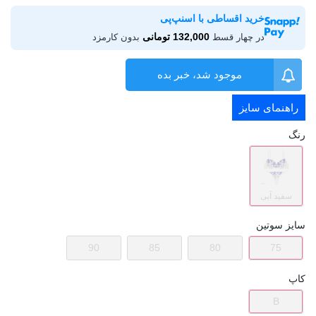
خرید اقساطی با اسنپ‌پی
132,000 تومانی
در چهار قسط
بدون کارمزد
موجود شد، خبر بده
راهنمای سایز
رنگ
سفید آبی
سایز سوتین
90
85
80
75
کاپ
B