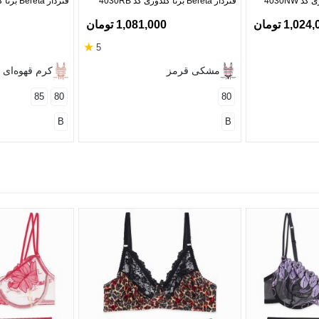
فنردار Bereta برتا گلدوزی کد 4030RB
فنردار Bereta برتا گلدوزی کد 4030O
1,02 تومان
1,081,000 تومان
★
5
مشکی قرمز
کرم قهوه‌ای
85
80
80
B
B