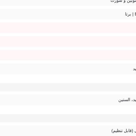
تین و شورت
ا
د
د، الستین
 (قابل تنظیم)