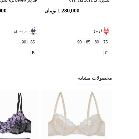
گلدوزی کد 2021 مدل 091
فنردار Bereta برتا گلدوزی کد 4030NW
1,280,000 تومان
4,000
قرمز
سرمه‌ای
90
85
90
85
80
75
B
C
محصولات مشابه