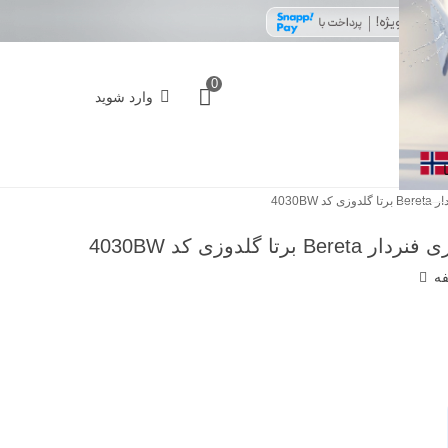
0
وارد شوید
4030
دوزی کد 4030BW
فه