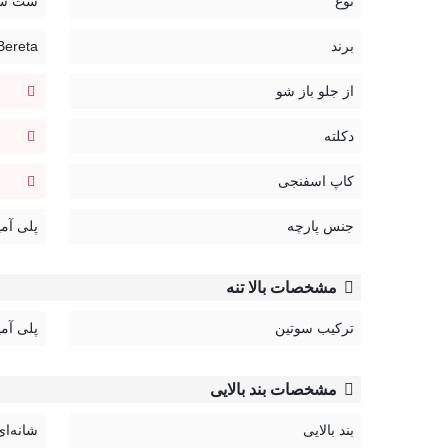
نوع
ست سو
کد:
4030BW
برند
Bereta | برت
از جلو باز شو
دکلته
کاپ اسفنجی
جنس پارچه
پلی آمی
مشخصات بالا تنه
ترکیب سوتین
پلی آمی
مشخصات بند بالایی
بند بالایی
شانه‌ای