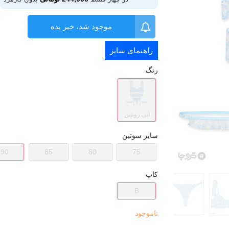
موجود شد، خبر بده
راهنمای سایز
رنگ
آبی روشن
سایز سوتین
90
85
80
75
کاپ
B
ناموجود