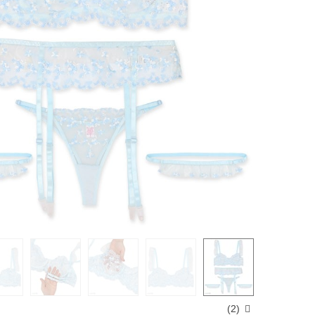
)
2
(