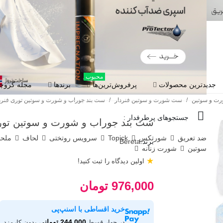
محبوب
جدیدترین محصولات
پرفروش‌ترین‌ها
برندها
مجله گروچا
ت و سوتین
/
ست شورت و سوتین فنردار
/
ست بند جوراب و شورت و سوتین توری فنردار Bereta برتا گلدوزی کد BW
جستجوهای پرطرفدار :
ست بند جوراب و شورت و سوتین توری فنردار Bereta برتا گل
ضد تعریق
شورتکس
Topick
سرویس روتختی
لحاف
ملح
برند:
Bereta
سوتین
شورت زنانه
★
اولین دیدگاه را ثبت کنید!
976,000 تومان
خرید اقساطی با اسنپ‌پی
244,000 تومانی
در چهار قسط
بدون کارمزد