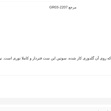
مرجع:
GR03-2207
د 4030BW از جنس توری است که روی آن گلدوزی کار شده، سوتین این ست فنردار و کامل
وگیری از سر خوردن جوراب می‌شود.
اع کمتری دارند و بخش زیادی از قسمت بالایی سینه را نمایان می‌گذارند. 