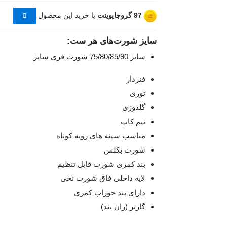
97
گروچاپوینت
با خرید این محصول
سایز شورت‌های هر ست:
سایز 75/80/85/90 شورت فری سایز
فنردار
توری
گلدوزی
نیم کاپ
مناسب سینه های رویه کوتاه
شورت بکلس
بند کمری شورت قابل تنظیم
لایه داخلی فاق شورت نخی
دارای بند جوراب کمری
گارتر (ران بند)