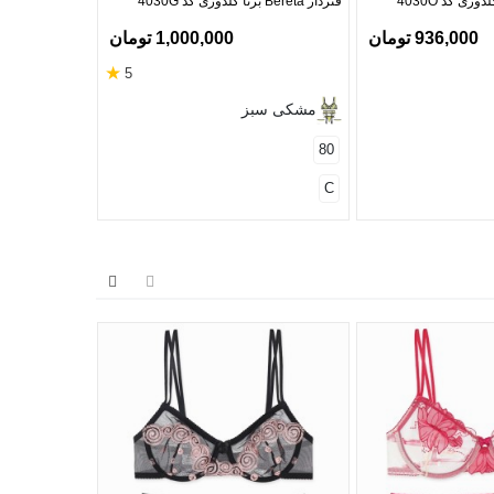
فنردار Bereta برتا گلدوزی کد 4030G
فنردار Bereta برتا گلدوزی کد 4030W
936,000 تومان
1,000,000 تومان
★
5
مشکی سبز
90
85
80
B
C