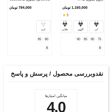
1,160,000 تومان
784,000 تومان
★
5
صورتی
سبز
آبی
گلبهی
طلایی
کرم
85
80
90
85
80
75
B
B
نقدوبررسی محصول / پرسش و پاسخ
میانگین امتیازها
4.0