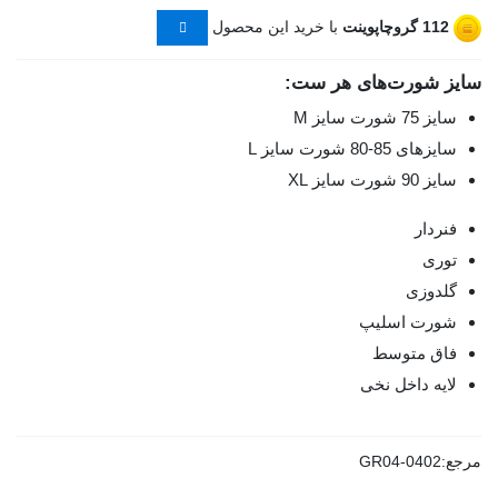
112
گروچاپوینت
با خرید این محصول
سایز شورت‌های هر ست:
سایز 75 شورت سایز M
سایزهای 85-80 شورت سایز L
سایز 90 شورت سایز XL
فنردار
توری
گلدوزی
شورت اسلیپ
فاق متوسط
لایه داخل نخی
مرجع:
GR04-0402