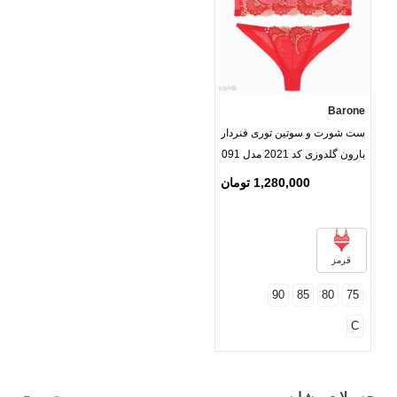
Barone
ست شورت و سوتین توری فنردار
بارون گلدوزی کد 2021 مدل 091
1,280,000 تومان
قرمز
90
85
80
75
C