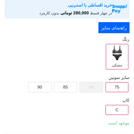
خرید اقساطی با اسنپ‌پی
280,000 تومانی
در چهار قسط
بدون کارمزد
راهنمای سایز
رنگ
مشکی
سایز سوتین
90
85
80
75
کاپ
C
موجود است