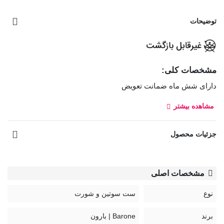
توضیحات
مشخصات کلی:
دارای شش ماه ضمانت تعویض
مشاهده بیشتر
ست شورت و سوتین توری فنردار Barone بارون گلدوزی کد 335
مدل 094، از جنس توری است که روی آن گلدوزی کار شده
جزئیات محصول
است.سوتین این ست فنردار و مدل شورت این ست اسلیپ توری و
گلدوزی شده بوده که لایه داخلی فاق آن نخی است.
بند سوتین قابل تنظیم و غیر قابل جدا شدن
مشخصات اصلی
قزن سوتین: سه ردیف دوتایی
نوع
ست سوتین و شورت
کد:
برند
Barone | بارون
335