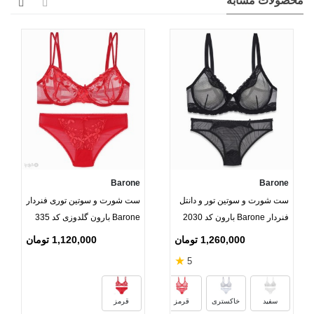
محصولات مشابه
Barone
Barone
ست شورت و سوتین تور و دانتل
ست شورت و سوتین توری فنردار
فنردار Barone بارون کد 2030
Barone بارون گلدوزی کد 335
مدل 072
1,260,000 تومان
1,120,000 تومان
★
5
مشکی
سرمه‌ای
زرشکی
سفید
خاکستری
قرمز
قرمز