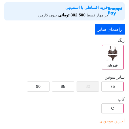
خرید اقساطی با اسنپ‌پی
302,500 تومانی
در چهار قسط
بدون کارمزد
راهنمای سایز
رنگ
قهوه‌ای
سایز سوتین
90
85
80
75
کاپ
C
آخرین موجودی