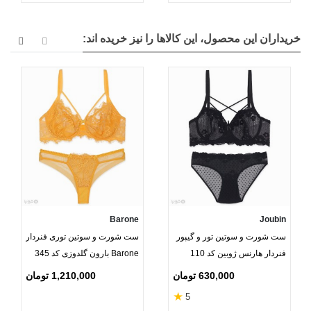
خریداران این محصول، این کالاها را نیز خریده اند:
Barone
Joubin
ست شورت و سوتین تور و گیپور
ست شورت و سوتین توری فنردار
فنردار هارنس ژوبین کد 110
Barone بارون گلدوزی کد 345
طرح گل
مدل 064
630,000 تومان
1,210,000 تومان
★
5