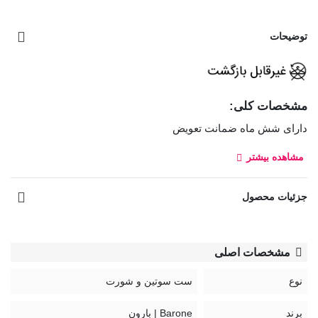
توضیحات
مشخصات کلی:
دارای شش ماه ضمانت تعویض
مشاهده بیشتر
ست شورت و سوتین توری فنردار Barone بارون گلدوزی کد 345
مدل 013، از جنس توری است که روی آن گلدوزی کار شده
جزئیات محصول
است.مدل سوتین این ست هارنس و فنردار است. مدل شورت این
ست چیکی از جنس توری و لایه داخلی فاق شورت نخی است.
بند سوتین قابل تنظیم و غیر قابل جدا شدن
مشخصات اصلی
قزن سوتین: سه ردیف دوتایی
نوع
ست سوتین و شورت
کد:
برند
Barone | بارون