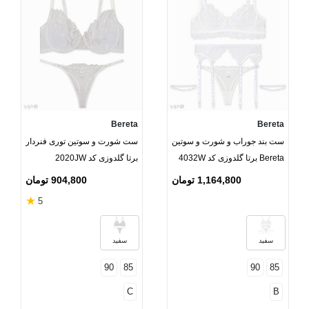
Bereta
Bereta
ست بند جوراب و شورت و سوتین
ست شورت و سوتین توری فنردار
Bereta برتا گلدوزی کد 4032W
برتا گلدوزی کد 2020JW
1,164,800 تومان
904,800 تومان
★
5
سفید
سفید
90
85
90
85
C
B