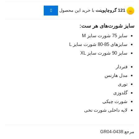
121
گروچاپوینت
با خرید این محصول
سایز شورت‌های هر ست:
سایز 75 شورت سایز M
سایزهای 85-80 شورت سایز L
سایز 90 شورت سایز XL
فنردار
مدل هارنس
توری
گلدوزی
شورت چیکی
لایه داخلی شورت نخی
مرجع:
GR04-0438