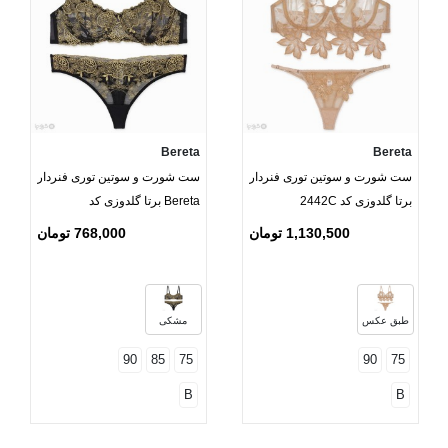
Bereta
Bereta
ست شورت و سوتین توری فنردار
ست شورت و سوتین توری فنردار
برتا گلدوزی کد 2442C
Bereta برتا گلدوزی کد
2420BBG
1,130,500 تومان
768,000 تومان
طبق عکس
مشکی
90
85
75
90
75
B
B