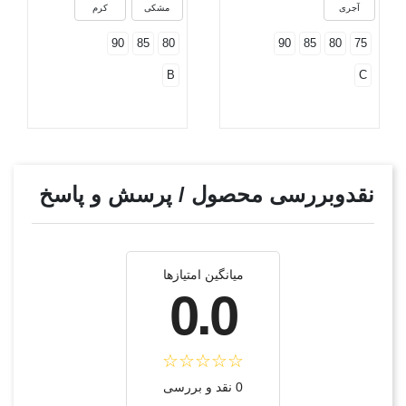
آجری
مشکی
کرم
90
85
80
90
85
80
75
B
C
نقدوبررسی محصول / پرسش و پاسخ
میانگین امتیازها
0.0
0 نقد و بررسی