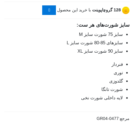
128
گروچاپوینت
با خرید این محصول
سایز شورت‌های هر ست:
سایز 75 شورت سایز M
سایزهای 85-80 شورت سایز L
سایز 90 شورت سایز XL
فنردار
توری
گلدوزی
شورت تانگا
لایه داخلی شورت نخی
مرجع:
GR04-0477