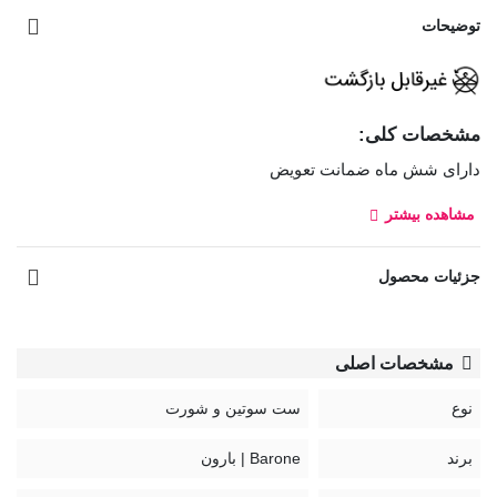
توضیحات
مشخصات کلی:
دارای شش ماه ضمانت تعویض
مشاهده بیشتر
ست شورت و سوتین توری فنردار Barone بارون گلدوزی کد 2021
مدل 012، از جنس توری است که روی آن گلدوزی کار شده است.
جزئیات محصول
مدل سوتین این ست فنردار و شورت آن تانگا فاق متوسط با لایه
داخلی نخی است.
بند سوتین قابل تنظیم و غیر قابل جدا شدن
مشخصات اصلی
قزن سوتین: سه ردیف دوتایی
نوع
ست سوتین و شورت
کد:
برند
Barone | بارون
2021