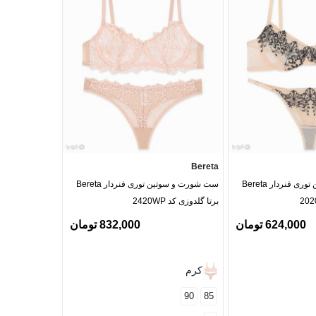
Barone
Bereta
ست شورت و سوتین توری فنردار Bereta
ست شورت و سوتین توری فنردار Bereta
برتا گلدوزی کد 2420WP
بارون گلدوزی کد 335 مدل 
624,000 تومان
832,000 تومان
مشکی
کرم
90
80
90
85