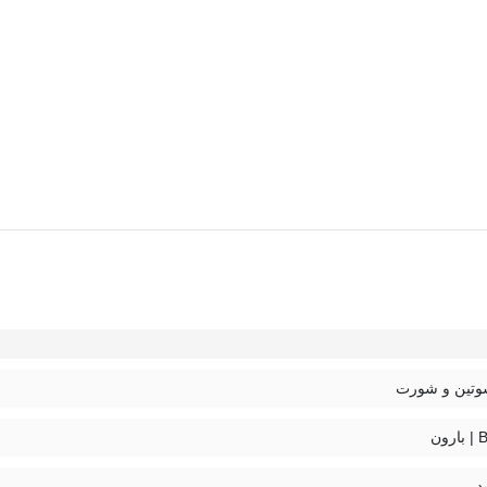
ست شورت و سوتین توری فنردار Barone بارون گلدوزی کد 2021 مدل 086، از جنس توری است
تین و شورت
ون
د