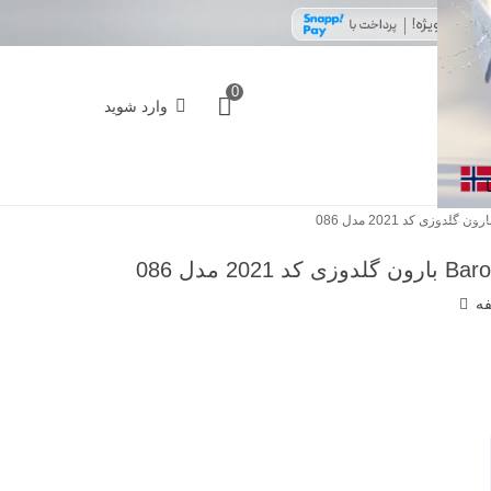
0
وارد شوید
فه