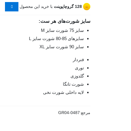
128
گروچاپوینت
با خرید این محصول
سایز شورت‌های هر ست:
سایز 75 شورت سایز M
سایزهای 85-80 شورت سایز L
سایز 90 شورت سایز XL
فنردار
توری
گلدوزی
شورت تانگا
لایه داخلی شورت نخی
مرجع:
GR04-0487