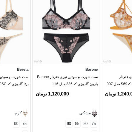
Bereta
Barone
 فنردار
ست شورت و سوتین توری فنردار Barone
بارون گلدوزی کد 335 مدل 116
برتا گلدوزی کد 2020SC
1,24 تومان
1,120,000 تومان
مشکی
کرم
90
75
90
85
80
75