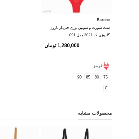
Barone
ست شورت و سوتین توری فنردار بارون
گلدوزی کد 2021 مدل 091
1,280,000 تومان
قرمز
90
85
80
75
C
محصولات مشابه