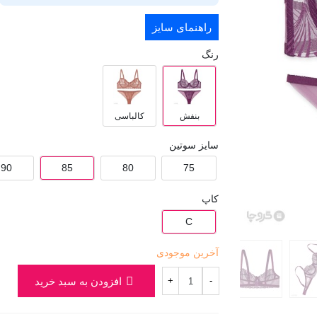
راهنمای سایز
رنگ
بنفش
کالباسی
سایز سوتین
90
85
80
75
کاپ
C
آخرین موجودی
افزودن به سبد خرید
+
-