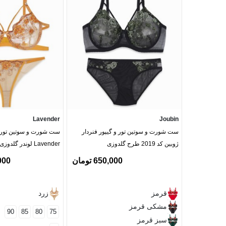
Lavender
Joubin
ست شورت و سوتین تور و گیپور فنردار
ست شورت و سوتین توری
ژوبین کد 2019 طرح گلدوزی
Lavender لوندر گلدوزی کدS69 مدل 007
650,000 تومان
0,000
قرمز
زرد
مشکی قرمز
90
85
80
75
سبز قرمز