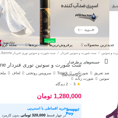
محبوب
جدیدترین محصولات
پرفروش‌ترین‌ها
برندها
مجله گروچا
ت و سوتین
/
ست شورت و سوتین فنردار
/
ست شورت و سوتین توری فنردار Barone بارون گلدوزی کد 2021 مدل 086
جستجوهای پرطرفدار :
ست شورت و سوتین توری فنردار Barone بارون گلدوزی کد 2021 مدل 086
ضد تعریق
شورتکس
Topick
سرویس روتختی
لحاف
ملح
برند:
Barone
سوتین
شورت زنانه
★
2 دیدگاه
5
1,280,000 تومان
خرید اقساطی با اسنپ‌پی
320,000 تومانی
در چهار قسط
بدون کارمزد