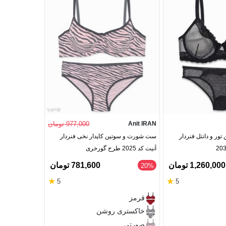
Anit IRAN
977,000 تومان
Barone
ر و دانتل فنردار
ست شورت و سوتین کاپدار نخی فنردار
آنیت کد 2025 طرح گورخری
بارون گلدوزی کد 335 مدل 
1,260,000 تومان
781,600 تومان
‎20%
★
★
5
5
قرمز
قرمز
خاکستری روشن
90
85
80
صورتی