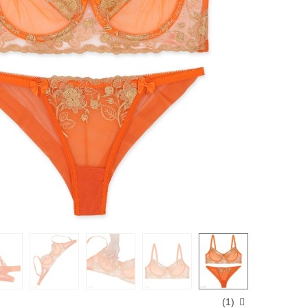
)
1
(