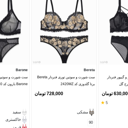
Barone
Bereta
گیپور فنردار
ست شورت و سوتین توری فنردار Bereta
ست شورت و سوتین تو
برتا گلدوزی کد 2420MZ
Barone بارون کد 2030
630,0 تومان
728,000 تومان
★
5
مشکی
سفید
خاکستری
90
قرمز