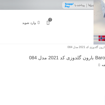
0
وارد شوید
فه