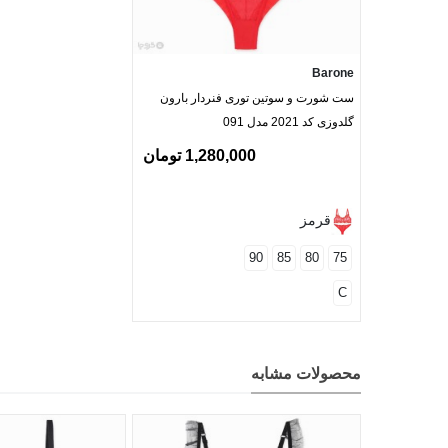
Barone
ست شورت و سوتین توری فنردار بارون
گلدوزی کد 2021 مدل 091
1,280,000 تومان
قرمز
90
85
80
75
C
محصولات مشابه