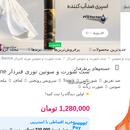
محبوب
جدیدترین محصولات
پرفروش‌ترین‌ها
برندها
مجله گروچا
ت و سوتین
/
ست شورت و سوتین فنردار
/
ست شورت و سوتین توری فنردار Barone بارون گلدوزی کد 2021 مدل 084
جستجوهای پرطرفدار :
ست شورت و سوتین توری فنردار Barone بارون گلدوزی کد 2021 مدل 084
ضد تعریق
شورتکس
Topick
سرویس روتختی
لحاف
ملح
برند:
Barone
سوتین
شورت زنانه
★
اولین دیدگاه را ثبت کنید!
1,280,000 تومان
خرید اقساطی با اسنپ‌پی
320,000 تومانی
در چهار قسط
بدون کارمزد