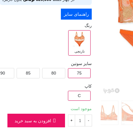
راهنمای سایز
رنگ
نارنجی
سایز سوتین
90
85
80
75
کاپ
C
موجود است
افزودن به سبد خرید
+
-