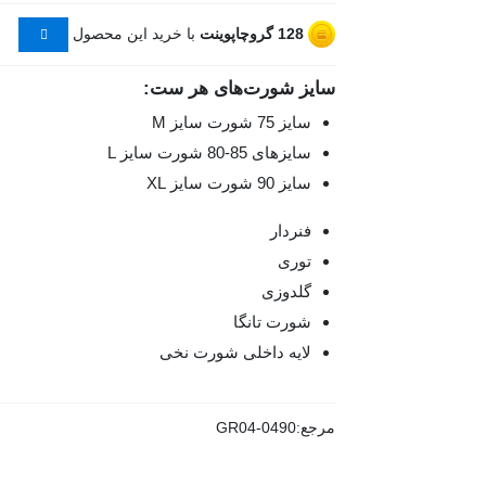
128
گروچاپوینت
با خرید این محصول
سایز شورت‌های هر ست:
سایز 75 شورت سایز M
سایزهای 85-80 شورت سایز L
سایز 90 شورت سایز XL
فنردار
توری
گلدوزی
شورت تانگا
لایه داخلی شورت نخی
مرجع:
GR04-0490