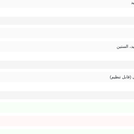
د
د، الستین
 (قابل تنظیم)