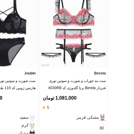
Joubin
Bereta
ست بند جوراب و شورت و سوتین توری
ست شورت و سوتین تور و 
فنردار Bereta برتا گلدوزی کد 4030RB
هارنس ژوبین کد 110 طرح گل
1,081,000 تومان
00
★
5
مشکی قرمز
سفید
کرم
80
مشکی