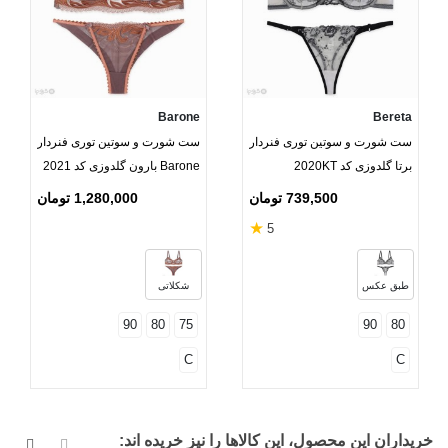
Barone
Bereta
ست شورت و سوتین توری فنردار
ست شورت و سوتین توری فنردار
برتا گلدوزی کد 2020KT
Barone بارون گلدوزی کد 2021
مدل 057
739,500 تومان
1,280,000 تومان
★
5
طبق عکس
شکلاتی
90
80
75
90
80
C
C
خریداران این محصول، این کالاها را نیز خریده اند: