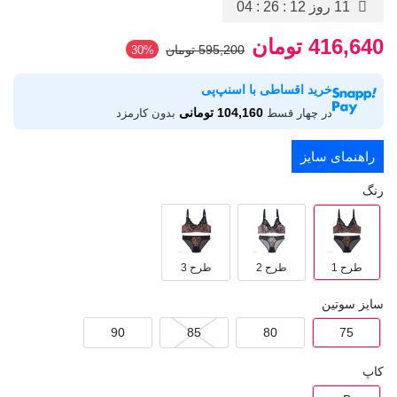
11 روز
04 : 26 : 11
416,640 تومان
595,200 تومان
‎30%
خرید اقساطی با اسنپ‌پی
104,160 تومانی
در چهار قسط
بدون کارمزد
راهنمای سایز
رنگ
طرح 1
طرح 2
طرح 3
سایز سوتین
90
85
80
75
کاپ