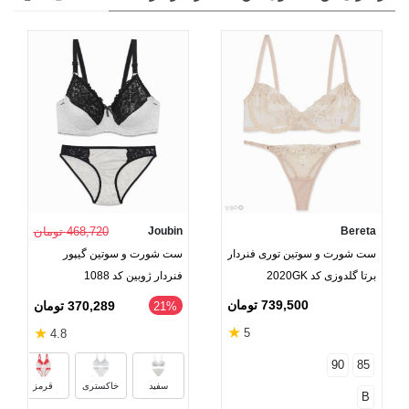
Bereta
Joubin
468,720 تومان
ست شورت و سوتین توری فنردار
ست شورت و سوتین گیپور
برتا گلدوزی کد 2020GK
فنردار ژوبین کد 1088
739,500 تومان
370,289 تومان
‎21%
★
★
5
4.8
90
85
سفید
خاکستری
قرمز
B