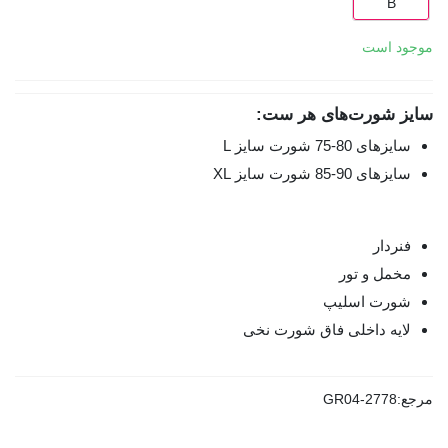
B
موجود است
سایز شورت‌های هر ست:
سایزهای 80-75 شورت سایز L
سایزهای 90-85 شورت سایز XL
فنردار
مخمل و تور
شورت اسلیپ
لایه داخلی فاق شورت نخی
مرجع:
GR04-2778