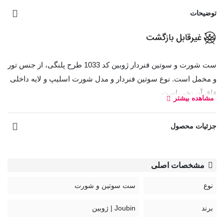
توضیحات
ست شورت و سوتین فنردار ژوبین کد 1033 طرح پلنگی، از جنس تور
و مخمل است. نوع سوتین فنردار و مدل شورت اسلیپ و لایه داخلی
فاق آن نخی است.
مشاهده بیشتر
بند سوتین قابل تنظیم و غیر قابل جدا شدن
جزئیات محصول
قزن سوتین: سه ردیف دو تایی
کد:
1033
مشخصات اصلی
نوع
ست سوتین و شورت
برند
Joubin | ژوبین