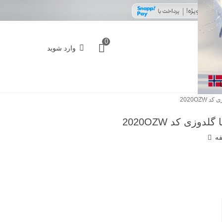
0
وارد شوید
2020OZ
زی کد 2020OZW
فه