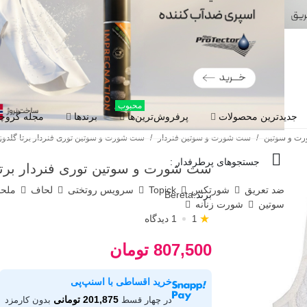
محبوب
جدیدترین محصولات
پرفروش‌ترین‌ها
برندها
مجله گروچا
ت و سوتین
/
ست شورت و سوتین فنردار
/
ست شورت و سوتین توری فنردار برتا گلدوزی کد W
جستجوهای پرطرفدار :
ست شورت و سوتین توری فنردار برتا گلدو
ضد تعریق
شورتکس
Topick
سرویس روتختی
لحاف
ملح
برند:
Bereta
سوتین
شورت زنانه
★
1 دیدگاه
1
807,500 تومان
خرید اقساطی با اسنپ‌پی
201,875 تومانی
در چهار قسط
بدون کارمزد