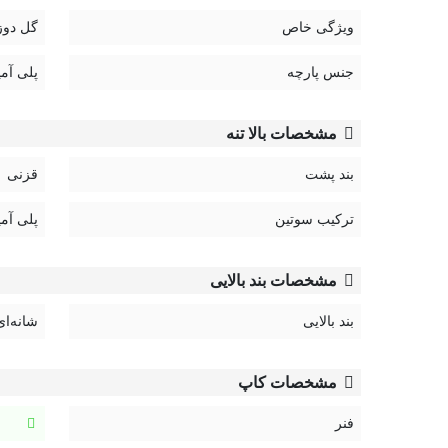
بندهای سوتین قابل تنظیم و غیر قابل جدا شدن، برای فی
ویژگی خاص
گل دوز
قزن سوتین: سه ردیف دو تایی
جنس پارچه
سایزبندی متنوع:
پلی آمی
سوتین
در سایزهای 75، 80، 85 و 90
مشخصات بالا تنه
شورت
فری سایز (مناسب برای سایزهای مختلف)
بند پشت
قزنی
ترکیب سوتین
پلی آمی
مشخصات بند بالایی
بند بالایی
شانه‌ای
مشخصات کاپ
فنر