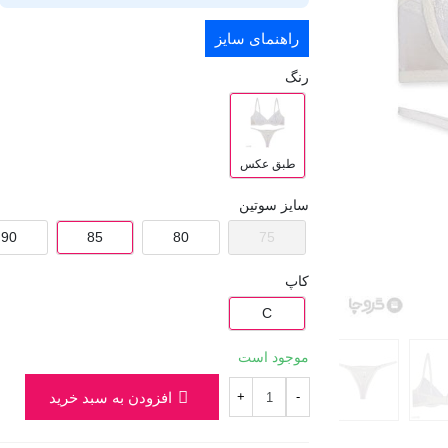
راهنمای سایز
رنگ
طبق عکس
سایز سوتین
90
85
80
75
کاپ
C
موجود است
افزودن به سبد خرید
+
-