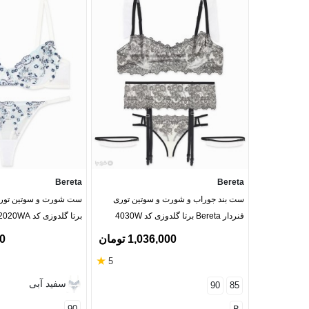
Bereta
Bereta
ست بند جوراب و شورت و سوتین توری
فنردار Bereta برتا گلدوزی کد 4030W
برتا گلدوزی کد 2020WA
1,036,000 تومان
00
★
5
سفید آبی
90
85
90