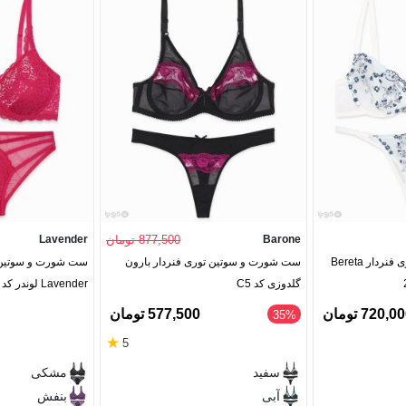
Barone
877,500 تومان
Lavender
ست شورت و سوتین توری فنردار Bereta
ست شورت و سوتین توری فنردار بارون
ست شورت و سوتین د
گلدوزی کد C5
Lavender لوندر کد 2023
720,0 تومان
577,500 تومان
35%
★
5
سفید
مشکی
آبی
بنفش