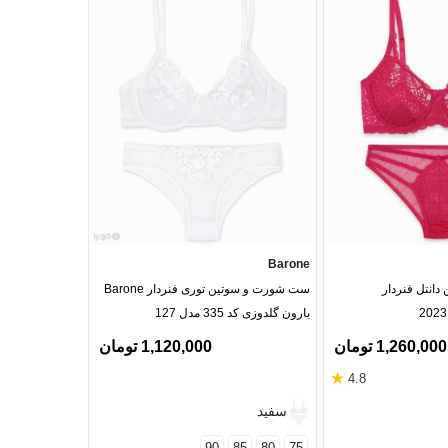
Barone
Barone
انتل فنردار
ست شورت و سوتین توری فنردار Barone
ست شورت و سوت
بارون گلدوزی کد 335 مدل 127
گلدوزی کد S6 مدل 03
1,260,000 تومان
1,120,000 تومان
‎58%
★
4.8
سفید
سفید
قرمز
90
85
80
75