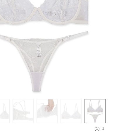
)
1
(