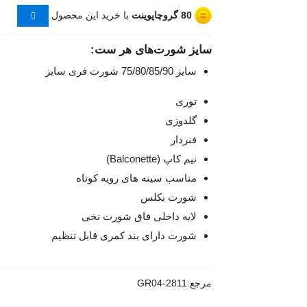
80
گروچاپوینت
با خرید این محصول
سایز شورت‌های هر ست:
سایز 75/80/85/90 شورت فری سایز
توری
گلدوزی
فنردار
نیم کاپ (Balconette)
مناسب سینه های رویه کوتاه
شورت بکلس
لایه داخلی فاق شورت نخی
شورت دارای بند کمری قابل تنظیم
مرجع:
GR04-2811