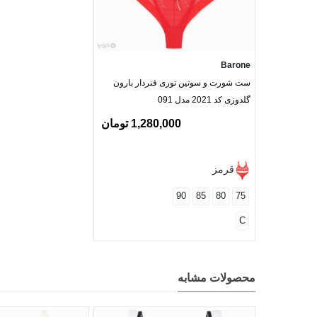
Barone
ست شورت و سوتین توری فنردار بارون
گلدوزی کد 2021 مدل 091
1,280,000 تومان
قرمز
90
85
80
75
C
محصولات مشابه