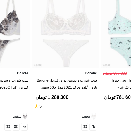
977,000 تومان
Barone
Bereta
ر نخی فنردار
ست شورت و سوتین توری فنردار Barone
ست شورت و سوتین ت
بارون گلدوزی کد 2021 مدل 065 سفید
گلدوزی کد 2020GT
781,6 تومان
1,280,000 تومان
★
5
سفید
سفید
90
80
75
90
75