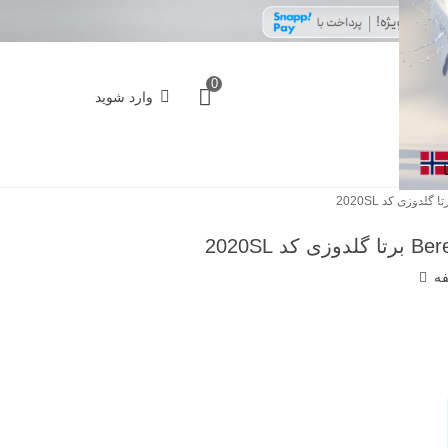
0
وارد شوید
فه