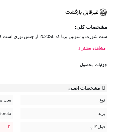
مشخصات کلی:
ست شورت و سوتین برتا کد 2020SL از جنس توری است که روی آن گلدوزی کار شده، سوتین این ست فنردار و کاملا توری است. نوع شورت بکلس و قسمت داخلی فاق آن نخی است.
مشاهده بیشتر
سوتین رویه سینه کوتاه
نوعی سوتین است که کاپ‌های آن ارتف
لباس‌های یقه‌باز، دکلته و مجلسی بسیار مناسب است.
جزئیات محصول
بند سوتین قابل تنظیم و غیر قابل جدا شدن
قزن سوتین: سه ردیف دو تایی
مشخصات اصلی
کد:
2020SL
نوع
ست سو
برند
Bereta | برت
فول کاپ