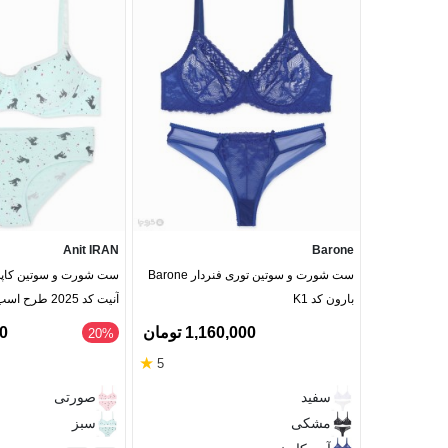
Anit IRAN
Barone
ست شورت و سوتین توری فنردار Barone
ست شورت و سوتین کاپدا
بارون کد K1
آنیت کد 2025 طرح اسب تک شاخ
1,160,000 تومان
00
‎20%
★
5
سفید
صورتی
مشکی
سبز