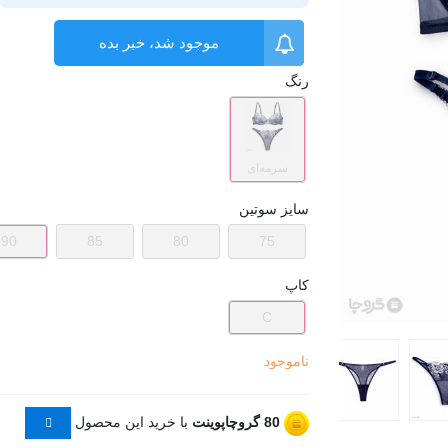
موجود شد، خبر بده
رنگ
سرمه‌ای
سایز سوتین
90
85
80
75
کاپ
C
ناموجود
80
گروچاپوینت
با خرید این محصول