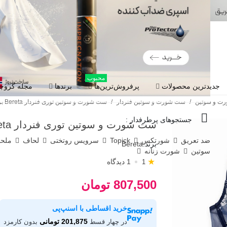
محبوب
جدیدترین محصولات
پرفروش‌ترین‌ها
برندها
مجله گروچا
ت و سوتین
/
ست شورت و سوتین فنردار
/
ست شورت و سوتین توری فنردار Bereta برتا گلدوزی کد 2020SL
جستجوهای پرطرفدار :
ست شورت و سوتین توری فنردار Bereta برتا گلدوزی کد 2020SL
ضد تعریق
شورتکس
Topick
سرویس روتختی
لحاف
ملح
برند:
Bereta
سوتین
شورت زنانه
★
1 دیدگاه
1
807,500 تومان
خرید اقساطی با اسنپ‌پی
201,875 تومانی
در چهار قسط
بدون کارمزد