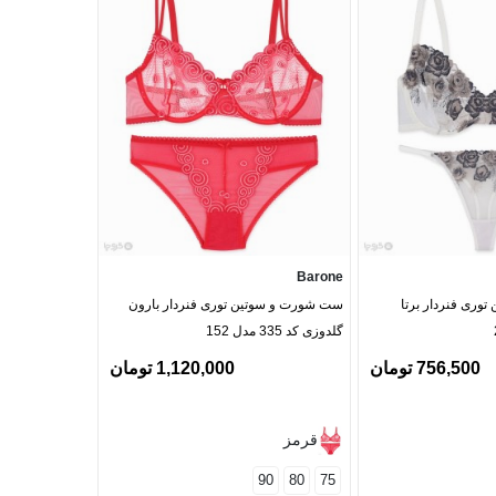
Barone
Barone
وری فنردار برتا
ست شورت و سوتین توری فنردار بارون
گلدوزی کد 335 مدل 152
بارون گلدوزی کد 2021 مدل 
756,500 تومان
1,120,000 تومان
بنفش
قرمز
زرد
90
80
75