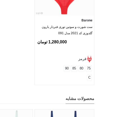
Barone
ست شورت و سوتین توری فنردار بارون
گلدوزی کد 2021 مدل 091
1,280,000 تومان
قرمز
90
85
80
75
C
محصولات مشابه