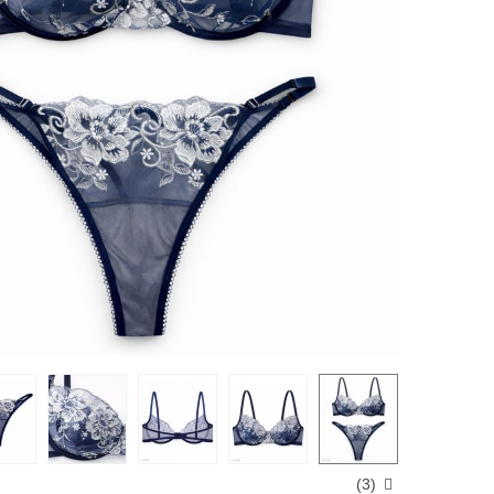
)
3
(