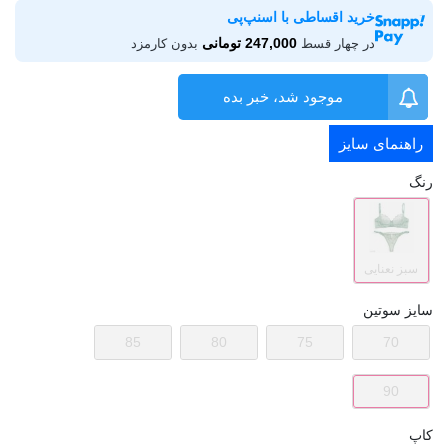
خرید اقساطی با اسنپ‌پی
247,000 تومانی
در چهار قسط
بدون کارمزد
موجود شد، خبر بده
راهنمای سایز
رنگ
سبز نعنایی
سایز سوتین
85
80
75
70
90
کاپ