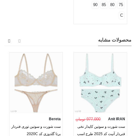
90
85
80
75
C
محصولات مشابه
Anit IRAN
977,000 تومان
Bereta
ست شورت و سوتین کاپدار نخی
ست شورت و سوتین توری فنردار
فنردار آنیت کد 2025 طرح اسب
برتا گلدوزی کد 2020C