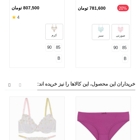
تک شاخ
807,500 تومان
781,600 تومان
‎20%
★
4
کرم
صورتی
سبز
90
85
90
85
B
B
خریداران این محصول، این کالاها را نیز خریده اند: