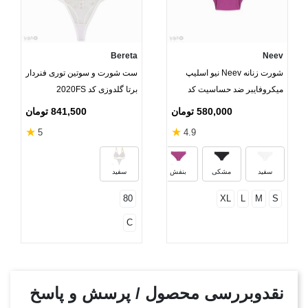
Bereta
Neev
شورت زنانه Neev نیو اسلیپ
ست شورت و سوتین توری فنردار
میکروفایبر ضد حساسیت کد
برتا گلدوزی کد 2020FS
2414 و 2018
580,000 تومان
841,500 تومان
★
★
5
4.9
جگری
کرم
خاکستری ملانژ
سفید
مشکی
بنفش
سفید
80
XL
L
M
S
C
نقدوبررسی محصول / پرسش و پاسخ