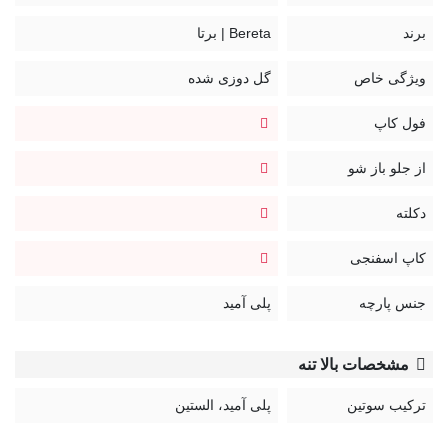
بند سوتین قابل تنظیم و غیر قابل جدا شدن
قزن سوتین: سه ردیف دو تایی
برند
Bereta | برتا
کد:
ویژگی خاص
گل دوزی شده
2020ZE
فول کاپ
از جلو باز شو
دکلته
کاپ اسفنجی
جنس پارچه
پلی آمید
مشخصات بالا تنه
ترکیب سوتین
پلی آمید، الستین