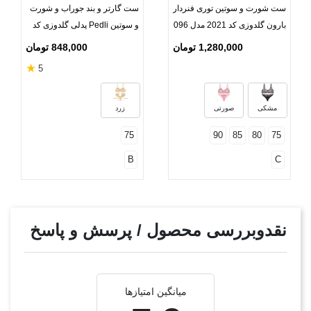
ست شورت و سوتین توری فنردار
ست گارتر و بند جوراب و شورت
بارون گلدوزی کد 2021 مدل 096
و سوتین Pedli پدلی گلدوزی کد
P301
1,280,000 تومان
848,000 تومان
★
5
مشکی
صورتی
زرد
75
90
85
80
75
B
C
نقدوبررسی محصول / پرسش و پاسخ
میانگین امتیازها