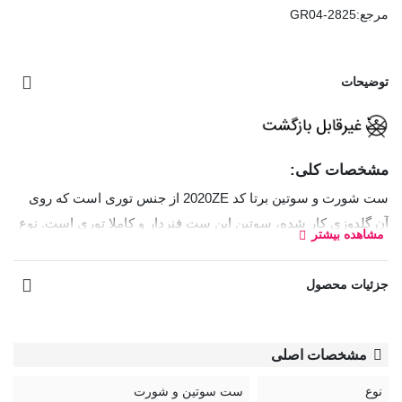
مرجع:
GR04-2825
توضیحات
مشخصات کلی:
ست شورت و سوتین برتا کد 2020ZE از جنس توری است که روی
آن گلدوزی کار شده، سوتین این ست فنردار و کاملا توری است. نوع
مشاهده بیشتر
شورت بکلس و قسمت داخلی فاق آن نخی است.
جزئیات محصول
سوتین رویه سینه کوتاه
نوعی سوتین است که کاپ‌های آن ارتفاع
کمتری دارند و بخش زیادی از قسمت بالایی سینه را نمایان
می‌گذارند. این مدل معمولاً طراحی نیم‌کاپ یا برش باز دارد و برای
مشخصات اصلی
لباس‌های یقه‌باز، دکلته و مجلسی بسیار مناسب است.
نوع
ست سوتین و شورت