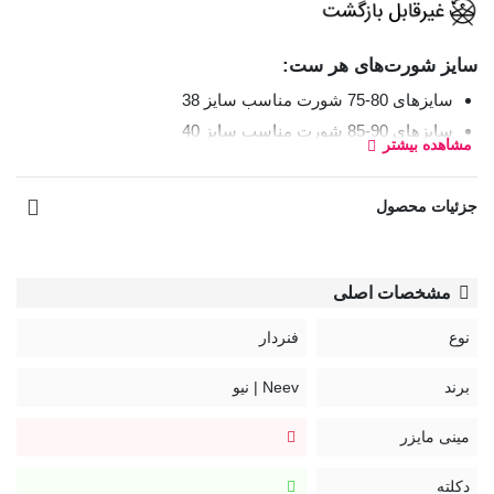
سایز شورت‌های هر ست:
سایزهای 80-75 شورت مناسب سایز 38
سایزهای 90-85 شورت مناسب سایز 40
مشاهده بیشتر
مشخصات کلی:
جزئیات محصول
شش ماه ضمانت کالا
مشخصات سوتین:
دانتل
مشخصات اصلی
دکلته یکسره برای ایست بهتر
نوع
فنردار
فنردار
کاپ دار
برند
Neev | نیو
لایه نازک
مینی مایزر
رویه بلند
دارای بند شفاف
دکلته