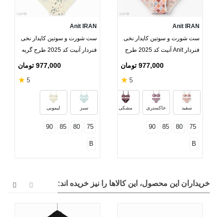
Anit IRAN
Anit IRAN
ست شورت و سوتین کاپدار نخی
ست شورت و سوتین کاپدار نخی
فنردار Anit آنیت کد 2025 طرح
فنردار آنیت کد 2025 طرح گربه
هندسی
977,000 تومان
977,000 تومان
★
★
5
5
سفید
خاکستری
مشکی
سبز
لیمویی
90
85
80
75
90
85
80
75
B
B
خریداران این محصول، این کالاها را نیز خریده اند: