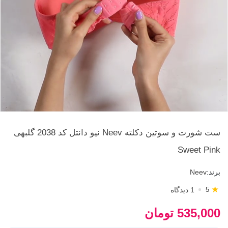
Loaded
:
Progress
:
Unmute
0%
0%
ست شورت و سوتین دکلته Neev نیو دانتل کد 2038 گلبهی
Sweet Pink
برند:
Neev
★
1 دیدگاه
5
535,000 تومان