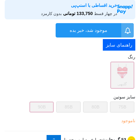
خرید اقساطی با اسنپ‌پی
133,750 تومانی
در چهار قسط
بدون کارمزد
موجود شد، خبر بده
راهنمای سایز
رنگ
گلبهی
سایز سوتین
90B
85B
80B
75B
ناموجود
53
گروچاپوینت
با خرید این محصول