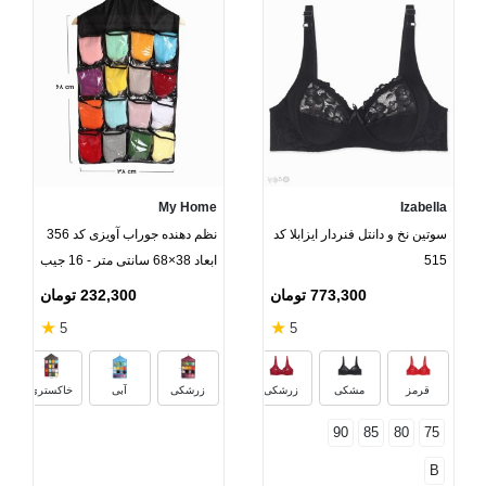
My Home
Izabella
سوتین نخ و دانتل فنردار ایزابلا کد
نظم دهنده جوراب آویزی کد 356
515
ابعاد 38×68 سانتی متر - 16 جیب
773,300 تومان
232,300 تومان
★
★
5
5
شیری
سفید
گلبهی
زرد
قرمز
مشکی
زرشکی
زرشکی
آبی
خاکستری
90
85
80
75
B