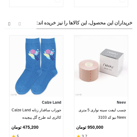
خریداران این محصول، این کالاها را نیز خریده اند:
Calze Land
Neev
چسب لیفت سینه نواری 5 متری
جوراب ساقدار زنانه Calze Land
Neev نیو کد 3103
کالزی لند طرح گل پیچیده
950,000 تومان
475,200 تومان
★
★
5
3.7