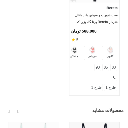
Bereta
ست شورت و سوتین بلند دانتل
فنردار Bereta برتا گلدوزی کد
2520B
568,000 تومان
★
5
گلبهی
مرجانی
مشکی
90
85
80
C
طرح 1
طرح 3
محصولات مشابه