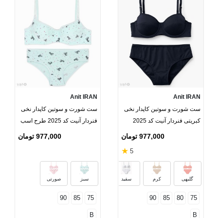
Anit IRAN
Anit IRAN
ست شورت و سوتین کاپدار نخی
ست شورت و سوتین کاپدار نخی
کبریتی فنردار آنیت کد 2025
فنردار آنیت کد 2025 طرح اسب
تک شاخ
977,000 تومان
977,000 تومان
★
5
قرمز
مشکی
صورتی
سرمه‌
گلبهی
کرم
سفید
سبز
صورتی
90
85
75
90
85
80
75
B
B