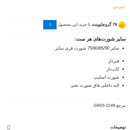
ناموجود
76
گروچاپوینت
با خرید این محصول
سایز شورت‌های هر ست:
سایز 75/80/85/90 شورت فری سایز
فنردار
کاپ‌دار
شورت اسلیپ
لایه داخلی فاق شورت نخی
مرجع:
GR03-2248
توضیحات