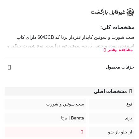
مشخصات کلی:
ست شورت و سوتین کاپدار فنردار برتا کد 6043CB دارای کاپ
اسفنجی بوده و جنس پارچه سوتین توری است. نوع شورت چیکی و
مشاهده بیشتر
فاق آن متوسط است.
جزئیات محصول
بند سوتین قابل تنظیم و غیر قابل جدا شدن
قزن سوتین: سه ردیف دو تایی
کد:
مشخصات اصلی
6043CB
نوع
ست سوتین و شورت
برند
Bereta | برتا
از جلو باز شو