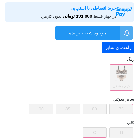
خرید اقساطی با اسنپ‌پی
191,000 تومانی
در چهار قسط
بدون کارمزد
موجود شد، خبر بده
راهنمای سایز
رنگ
کرم مشکی
سایز سوتین
90
85
80
75
کاپ
C
B