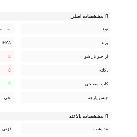
ساختار
: این سوتین‌ها دارای کاپ‌های نازک‌تری از اسف
مشخصات اصلی
می‌کنند.
نوع
ست سو
ویژگی‌ها
: برخلاف سوتین اسفنجی ضخیم، این نوع کاپ ناز
این گزینه مناسب‌تر است.
برند
Anit IRAN | آن
کد:
از جلو باز شو
2025
دکلته
کاپ اسفنجی
جنس پارچه
نخی
مشخصات بالا تنه
بند پشت
قزنی