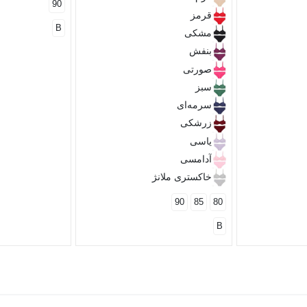
90
قرمز
B
مشکی
بنفش
صورتی
سبز
سرمه‌ای
زرشکی
یاسی
آدامسی
خاکستری ملانژ
90
85
80
B