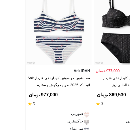
977,000 تومان
Anit IRAN
Anit IRAN
اپدار نخی فنردار
ست شورت و سوتین کاپدار نخی فنردار Anit
آنیت کد 2025 طرح خرگوش و ستاره
آنیت کد 2025 طرح هندسی
869,530 تومان
977,000 تومان
★
★
5
3
سفید
صورتی
خاکستری
نی
خاکستری
مشکی
سرمه‌ای