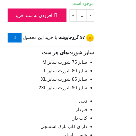
موجود است
افزودن به سبد خرید
+
-
97
گروچاپوینت
با خرید این محصول
سایز شورت‌های هر ست:
سایز 75 شورت سایز M
سایز 80 شورت سایز L
سایز 85 شورت سایز XL
سایز 90 شورت سایز 2XL
نخی
فنردار
کاپ دار
دارای کاپ نازک اسفنجی
شورت اسلیپ