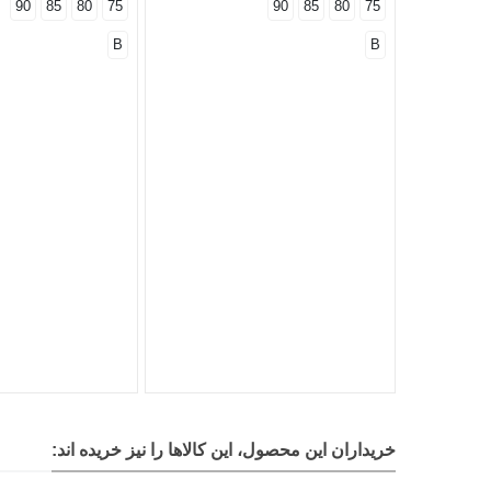
90
85
80
75
90
85
80
75
B
B
خریداران این محصول، این کالاها را نیز خریده اند: