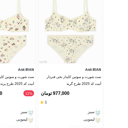
Anit IRAN
Anit IRAN
ست شورت و سوتین کاپدار نخی فنردار
ست شورت و سوتین کاپدا
آنیت کد 2025 طرح گربه
آنیت کد 2025 طرح پرنده های کریسمسی
977,000 تومان
30
‎11%
★
5
سبز
سبز
لیمویی
لیمویی