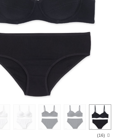
)
16
(