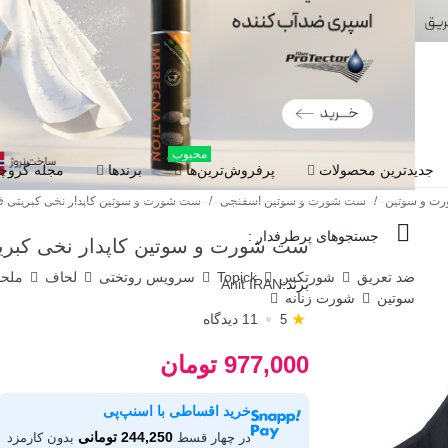
محبوب
جدیدترین محصولات
پرفروش‌ترین‌ها
برندها
مجله گروچا
ت و سوتین
/
ست شورت و سوتین اسفنجی
/
ست شورت و سوتین کاپدار نخی کبریتی فنردار
جستجوهای پرطرفدار :
ست شورت و سوتین کاپدار نخی کبریتی ف
ضد تعریق
شورتکس
Topick
سرویس روتختی
لحاف
ملح
برند:
Anit IRAN
سوتین
شورت زنانه
★
11 دیدگاه
5
977,000 تومان
خرید اقساطی با اسنپ‌پی
244,250 تومانی
در چهار قسط
بدون کارمزد