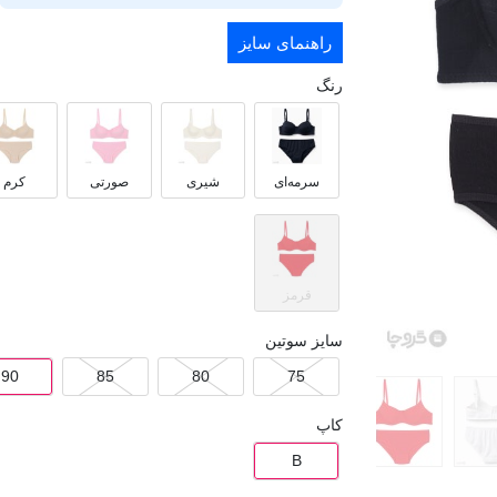
راهنمای سایز
رنگ
سرمه‌ای
شیری
صورتی
کرم
قرمز
سایز سوتین
90
85
80
75
کاپ
B