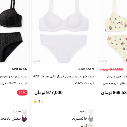
977,000 تومان
Anit IRAN
Anit IRAN
ر نخی فنردار
ست شورت و سوتین کاپدار نخی فنردار Anit
ست شورت و سوتین ک
آنیت کد 2025
آنیت کد 2025 طرح خالخالی ریز
869,5 تومان
977,000 تومان
‎11%
★
4.9
سفید
سفید
خاکستری
بنفش بادمجا
کرم