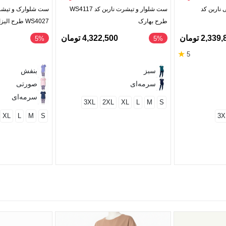
ناربن کد
ست شلوار و تیشرت ناربن کد WS4117
ست شلوارک و تیشرت
طرح بهارک
WS4027 طرح الیزابت
2,33 تومان
4,322,500 تومان
‎5%
‎5%
★
5
سبز
بنفش
سرمه‌ای
صورتی
سرمه‌ای
3XL
2XL
XL
L
M
S
XL
L
M
S
3X