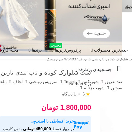
محبوب
جدیدترین محصولات
پرفروش‌ترین‌ها
برندها
مجله گروچا
شلوارک کوتاه و تاپ بندی ناربن کد WS4037 طرح میخک
جستجوهای پرطرفدار :
ست شلوارک کوتاه و تاپ بندی ناربن کد WS4037 طرح 
ضد تعریق
شورتکس
Topick
سرویس روتختی
لحاف
ملح
برند:
Narbon
سوتین
شورت زنانه
★
1 دیدگاه
5
1,800,000 تومان
خرید اقساطی با اسنپ‌پی
450,000 تومانی
در چهار قسط
بدون کارمزد