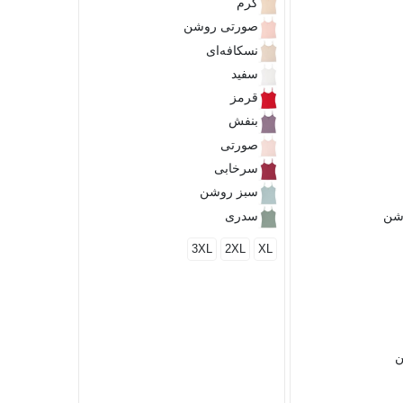
کرم
L
M
S
صورتی روشن
نسکافه‌ای
سفید
قرمز
بنفش
صورتی
سرخابی
سبز روشن
شن
سدری
3XL
2XL
XL
ن