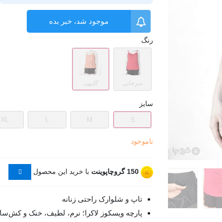
موجود شد، خبر بده
رنگ
سرخابی
گلبهی
سایز
XL
L
M
S
ناموجود
150
گروچاپوینت
با خرید این محصول
تاپ و شلوارک راحتی زنانه
پارچه ویسکوز لاکرا؛ نرم، لطیف، خنک و کش‌سا