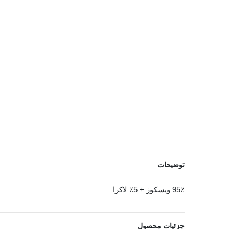
توضیحات
95٪ ویسکوز + 5٪ لاکرا
مشاهده بیشتر
جزئیات محصول