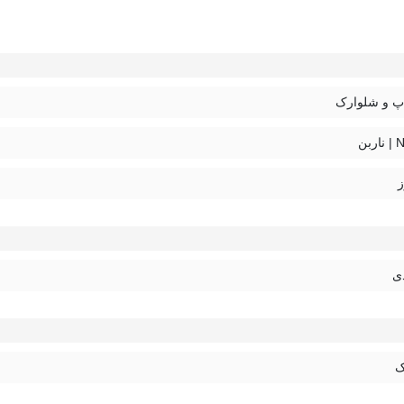
 و شلوارک
بن
دی
ک