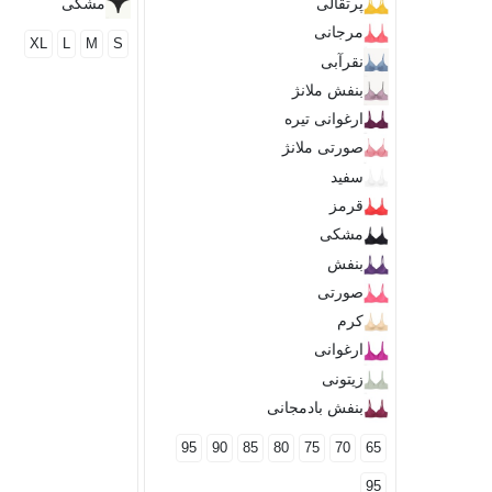
پرتقالی
مشکی
مرجانی
XL
L
M
S
نقرآبی
بنفش ملانژ
ارغوانی تیره
صورتی ملانژ
سفید
قرمز
مشکی
بنفش
صورتی
کرم
ارغوانی
زیتونی
بنفش بادمجانی
95
90
85
80
75
70
65
95