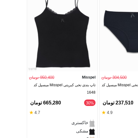
304,500 تومان
Misspel
950,400 تومان
Neev
شورت زنانه اسلیپ نخی Misspel میسپل کد
تاپ بندی نخی کبریتی Misspel میسپل کد
441
1648
237,510 تومان
665,280 تومان
‎30%
‎30%
★
★
4.7
4.9
سفید
خاکستری
زیتونی
مشکی
مشکی