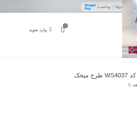
0
وارد شوید
میخک
فه