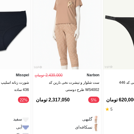
Narbon
2,439,000 تومان
Misspel
د 446
ست شلوار و تیشرت نخی ناربن کد
WS4002 طرح دوستی
436 ساده
620,0 تومان
2,317,050 تومان
‎22%
‎5%
★
5
گلبهی
سفید
نسکافه‌ای
آبی