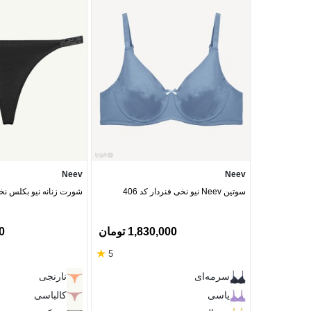
Neev
Neev
سوتین Neev نیو نخی فنردار کد 406
شورت زنانه نیو بکلس نخی ک
1,830,000 تومان
00
★
5
سرمه‌ای
نارنجی
یاسی
کالباسی