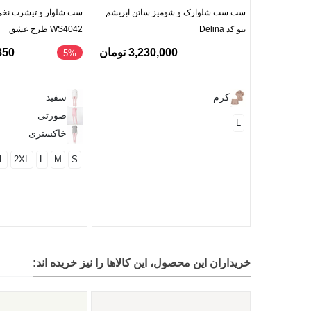
ست ست شلوارک و شومیز ساتن ابریشم
ست شلوار و تیشرت نخی 
نیو کد Delina
WS4042 طرح عشق
3,230,000 تومان
9,850
‎5%
کرم
سفید
صورتی
L
خاکستری
L
2XL
L
M
S
خریداران این محصول، این کالاها را نیز خریده اند: