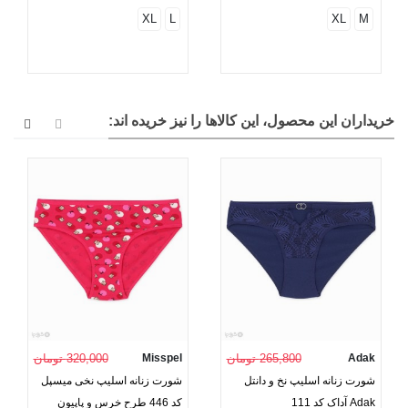
XL
L
XL
M
خریداران این محصول، این کالاها را نیز خریده اند:
Adak
265,800 تومان
Misspel
320,000 تومان
شورت زنانه اسلیپ نخ و دانتل
شورت زنانه اسلیپ نخی میسپل
Adak آداک کد 111
کد 446 طرح خرس و پاپیون