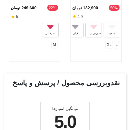
132,900 تومان
249,600 تومان
‎22%
‎50%
★
★
5
4.9
آبی
خاکستری
قرمز
مشک
سفید
صورتی روشن
فیلی
سرخابی
M
XL
L
نقدوبررسی محصول / پرسش و پاسخ
میانگین امتیازها
5.0