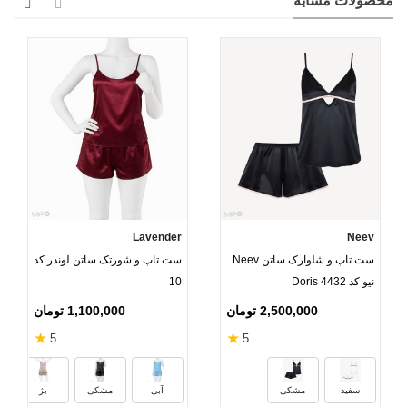
محصولات مشابه
Lavender
Neev
ست تاپ و شلوارک ساتن Neev
ست تاپ و شورتک ساتن لوندر کد
نیو کد Doris 4432
10
2,500,000 تومان
1,100,000 تومان
★
★
5
5
س
سفید
مشکی
آبی
مشکی
بژ