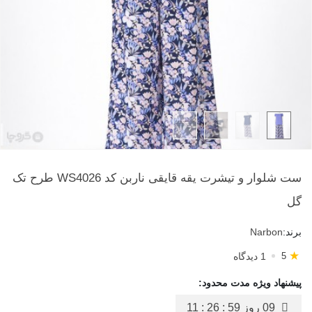
ست شلوار و تیشرت یقه قایقی ناربن کد WS4026 طرح تک
گل
برند:
Narbon
★
1 دیدگاه
5
پیشنهاد ویژه مدت محدود:
09 روز
11 : 26 : 58