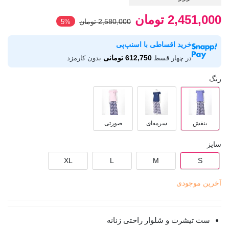
2,451,000 تومان
2,580,000 تومان
‎5%
خرید اقساطی با اسنپ‌پی
612,750 تومانی
در چهار قسط
بدون کارمزد
رنگ
بنفش
سرمه‌ای
صورتی
سایز
XL
L
M
S
آخرین موجودی
ست تیشرت و شلوار راحتی زنانه