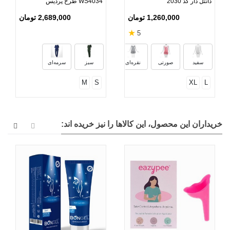
دانتل دار کد 2030
WS4034 طرح پردیس
1,260,000 تومان
2,689,000 تومان
★
5
مشکی
سرمه‌ای
سفید
صورتی
نقره‌ای
سبز
سرمه‌ای
M
S
XL
L
خریداران این محصول، این کالاها را نیز خریده اند: