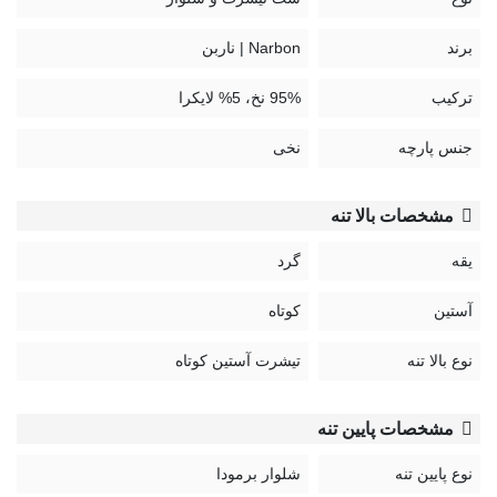
برند
Narbon | ناربن
ترکیب
95% نخ، 5% لایکرا
جنس پارچه
نخی
مشخصات بالا تنه
یقه
گرد
آستین
کوتاه
نوع بالا تنه
تیشرت آستین کوتاه
مشخصات پایین تنه
نوع پایین تنه
شلوار برمودا