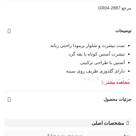
مرجع:
GR04-2887
توضیحات
ست تیشرت و شلوار برمودا راحتی زنانه
تیشرت آستین کوتاه با یقه گرد
آستین با طراحی ترکیبی
دارای گلدوزی ظریف روی سینه
پارچه نرم، سبک و خنک
مشاهده بیشتر
تنخور راحت و آزاد
شلوار برمودا با کمر کشی راحت
جزئیات محصول
دارای جیب کاربردی
قد برمودا (تا زیر زانو)
مناسب استفاده روزمره و استایل خانگی
مشخصات اصلی
مناسب فصل‌های گرم
نوع
ست تیشرت و شلوار