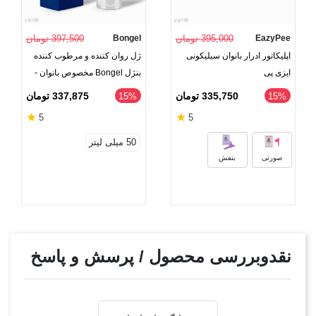
EazyPee
395,000 تومان
Bongel
397,500 تومان
اپلیکاتور ادرار بانوان سیلیکونی
ژل روان کننده و مرطوب کننده
ایزی پی
بنژل Bongel مخصوص بانوان -
حجم 50 میلی لیتر
335,750 تومان
337,875 تومان
‎15%
‎15%
★
★
5
5
50 میلی لیتر
صورتی
بنفش
نقدوبررسی محصول / پرسش و پاسخ