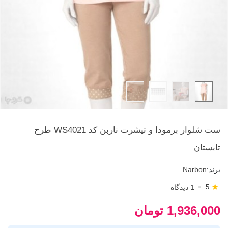
ست شلوار برمودا و تیشرت ناربن کد WS4021 طرح
تابستان
برند:
Narbon
★
1 دیدگاه
5
1,936,000 تومان