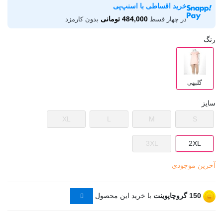
خرید اقساطی با اسنپ‌پی
484,000 تومانی
در چهار قسط
بدون کارمزد
رنگ
گلبهی
سایز
XL
L
M
S
3XL
2XL
آخرین موجودی
150
گروچاپوینت
با خرید این محصول