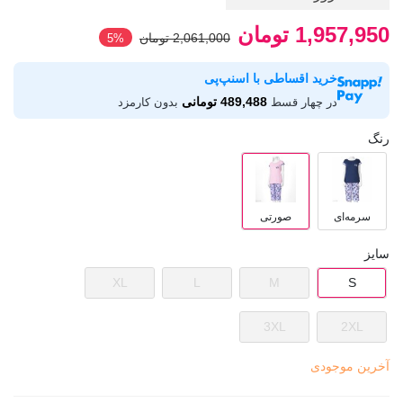
1,957,950 تومان
2,061,000 تومان
‎5%
خرید اقساطی با اسنپ‌پی
489,488 تومانی
در چهار قسط
بدون کارمزد
رنگ
سرمه‌ای
صورتی
سایز
XL
L
M
S
3XL
2XL
آخرین موجودی