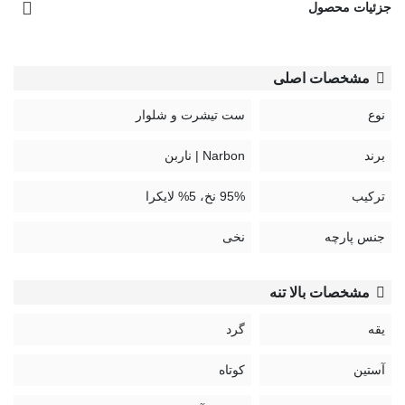
جزئیات محصول
مشخصات اصلی
نوع
ست تیشرت و شلوار
برند
Narbon | ناربن
ترکیب
95% نخ، 5% لایکرا
جنس پارچه
نخی
مشخصات بالا تنه
یقه
گرد
آستین
کوتاه