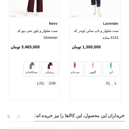
Neev
Lavender
ست شلوار و تاپ ساتن لوندر کد
ست شلوار و بلوز نخی نیو کد
4141 ساده
Shimmer
1,300,000 تومان
3,465,000 تومان
سرمه‌ای
نقره‌ای
بنفش
آبی
گلبهی
سرخابی
زرشکی
نسکافه‌ای
L/XL
S/M
XL
L
خریداران این محصول، این کالاها را نیز خریده اند: