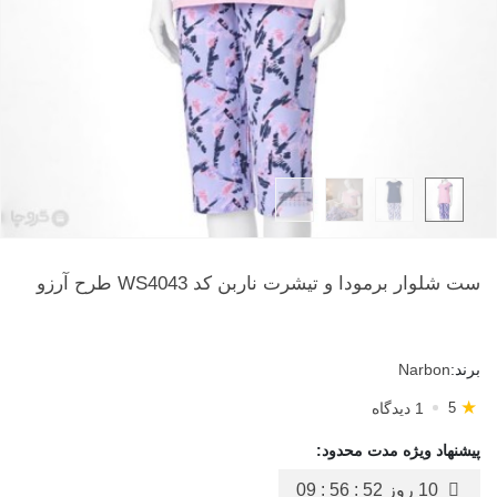
ست شلوار برمودا و تیشرت ناربن کد WS4043 طرح آرزو
برند:
Narbon
★
1 دیدگاه
5
پیشنهاد ویژه مدت محدود:
10 روز
09 : 56 : 51