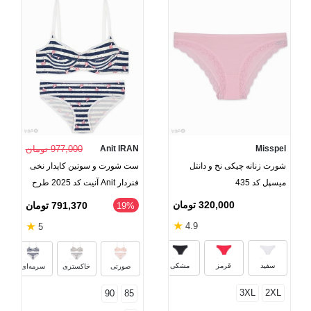
Misspel
Anit IRAN
977,000 تومان
شورت زنانه چیکی نخ و دانتل
ست شورت و سوتین کاپدار نخی
میسپل کد 435
فنردار Anit آنیت کد 2025 طرح
خرگوش و ستاره
320,000 تومان
791,370 تومان
‎19%
★
★
4.9
5
بنفش
صورتی روشن
ارغوانی
زیتون
سفید
قرمز
مشکی
صورتی
خاکستری
سرمه‌ای
3XL
2XL
90
85