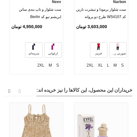
Neev
Narbon
ست شلوار برمودا و تیشرت ناربن
ست شلوار و تاپ بندی ساتن
کد WS4107 طرح دو پروانه
ابریشم نیو کد Berlin
3,603,000 تومان
4,950,000 تومان
صورتی روشن
قرمز
ارغوانی
سرمه‌ای
2XL
M
S
2XL
XL
L
M
S
خریداران این محصول، این کالاها را نیز خریده اند: