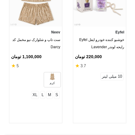
Neev
Eyfel
خوشبو کننده خودرو ایفل Eyfel
ست تاپ و شلوارک نیو مخمل کد
رایحه لوندر Lavender
Darcy
220,000 تومان
1,100,000 تومان
★
★
5
3.7
10 میلی لیتر
کرم
XL
L
M
S