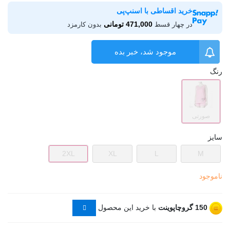
خرید اقساطی با اسنپ‌پی
471,000 تومانی
در چهار قسط
بدون کارمزد
موجود شد، خبر بده
رنگ
صورتی
سایز
2XL
XL
L
M
ناموجود
150
گروچاپوینت
با خرید این محصول