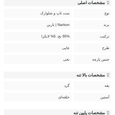
مشخصات اصلی
نوع
ست تاپ و شلوارک
برند
Narbon | ناربن
ترکیب
95% نخ، 5% لایکرا
طرح
چاپی
جنس پارچه
نخی
مشخصات بالا تنه
یقه
گرد
آستین
حلقه‌ای
مشخصات پایین تنه