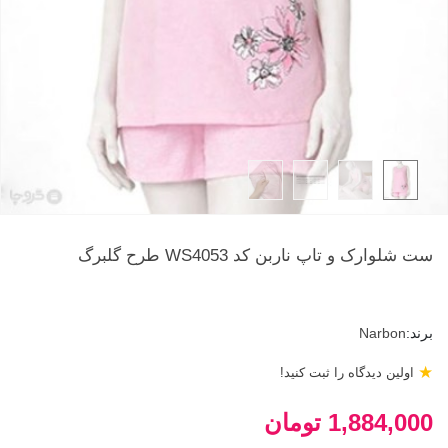
ست شلوارک و تاپ ناربن کد WS4053 طرح گلبرگ
برند:
Narbon
★
اولین دیدگاه را ثبت کنید!
1,884,000 تومان