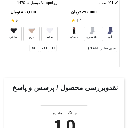
کد 401 ساده
رو Misspel میسپل کد 1470
252,000 تومان
433,000 تومان
★
★
5
4.4
قهوه‌ای
نوک مدادی
خاکستری تیره
آبی
خاکستری
مشکی
سفید
کرم
مشکی
فری سایز (36/44)
M
2XL
3XL
نقدوبررسی محصول / پرسش و پاسخ
میانگین امتیازها
1.0