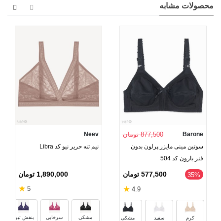
محصولات مشابه
Barone
877,500 تومان
Neev
سوتین مینی مایزر پرلون بدون
نیم تنه حریر نیو کد Libra
فنر بارون کد 504
1,890,000 تومان
577,500 تومان
35%
★
★
5
4.9
مشکی
سرخابی
بنفش تیره
کرم
سفید
مشکی