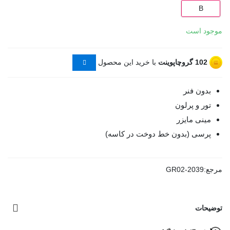
B
موجود است
102
گروچاپوینت
با خرید این محصول
بدون فنر
تور و پرلون
مینی مایزر
پرسی (بدون خط دوخت در کاسه)
مرجع:
GR02-2039
توضیحات