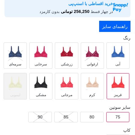
خرید اقساطی با اسنپ‌پی
256,250 تومانی
در چهار قسط
بدون کارمزد
راهنمای سایز
رنگ
آبی
ارغوانی
زرشکی
سرخابی
سرمه‌ای
قرمز
کرم
مرجانی
مشکی
لیمویی
سایز سوتین
90
85
80
75
کاپ