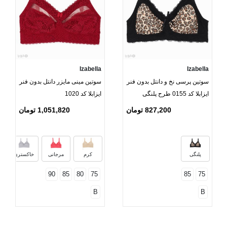
Izabella
Izabella
سوتین پرسی نخ و دانتل بدون فنر
سوتین مینی مایزر دانتل بدون فنر
ایزابلا کد 0155 طرح پلنگی
ایزابلا کد 1020
827,200 تومان
1,051,820 تومان
پلنگی
کرم
مرجانی
خاکستری
90
85
80
75
85
75
B
B