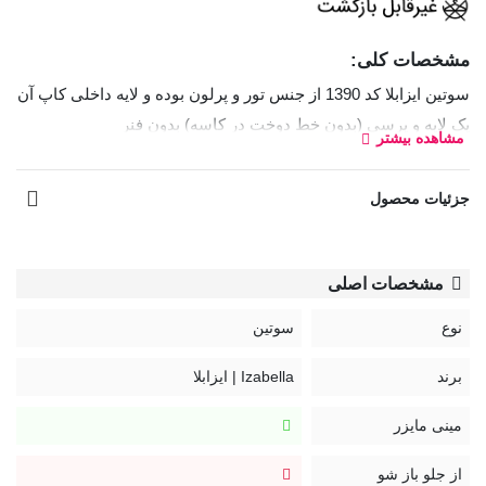
مشخصات کلی:
سوتین ایزابلا کد 1390 از جنس تور و پرلون بوده و لایه داخلی کاپ آن
یک لایه و پرسی (بدون خط دوخت در کاسه) بدون فنر
مشاهده بیشتر
است. مدل
سوتین
مینی مایزر و مناسب سینه‌های بزرگ و پر است
که قابلیت جمع کنندگی کناره‌های سینه را دارد.
جزئیات محصول
بند سوتین قابل تنظیم و غیر قابل جدا شدن
قزن سوتین: سه ردیف سه‌تایی
مشخصات اصلی
کد:
نوع
سوتین
1390
برند
Izabella | ایزابلا
راهنمای نگهداری محصولات ایزابلا:
مینی مایزر
از جلو باز شو