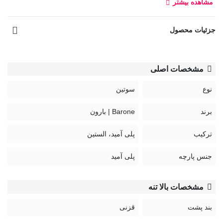
مشاهده بیشتر
سوتین مینی مایزر پرلون بدون فنر بارون کد 504، از جنس پرلون
بوده و نوع سوتین بدون فنر است.
جزئیات محصول
بند سوتین قابل تنظیم و غیر قابل جدا شدن
کد:
مشخصات اصلی
504
نوع
سوتین
برند
Barone | بارون
ترکیب
پلی آمید، الستین
جنس پارچه
پلی آمید
مشخصات بالا تنه
بند پشت
قزنی