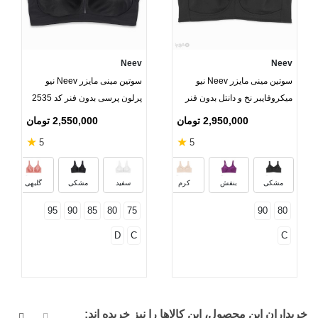
Neev
Neev
سوتین مینی مایزر Neev نیو
سوتین مینی مایزر Neev نیو
میکروفایبر نخ و دانتل بدون فنر
پرلون پرسی بدون فنر کد 2535
کد 912
2,950,000 تومان
2,550,000 تومان
★
★
5
5
س
مشکی
بنفش
کرم
سفید
مشکی
گلبهی
95
90
85
80
75
90
80
D
C
C
خریداران این محصول، این کالاها را نیز خریده اند: