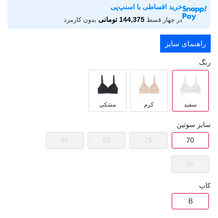
خرید اقساطی با اسنپ‌پی
144,375 تومانی
در چهار قسط
بدون کارمزد
راهنمای سایز
رنگ
سفید
کرم
مشکی
سایز سوتین
85
80
75
70
90
کاپ
B