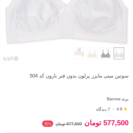
سوتین مینی مایزر پرلون بدون فنر بارون کد 504
برند:
Barone
★
7 دیدگاه
4.9
577,500 تومان
877,500 تومان
35%