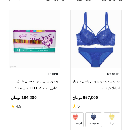
Tafteh
Izabella
ست شورت و سوتین دانتل فنردار
پد ‌بهداشتی روزانه خیلی نازک
ایزابلا کد 610
کتانی تافته کد 1111 - بسته 40
عددی
957,000 تومان
184,200 تومان
★
★
4.9
5
زرشکی
شیری
آبی کاربنی
خاکست
زرد
سرمه‌ای
نارنجی فسفری