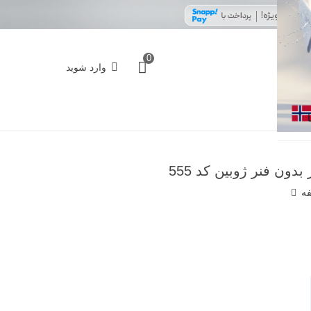
0
وارد شوید
دون فنر ژوبین کد 555
فه