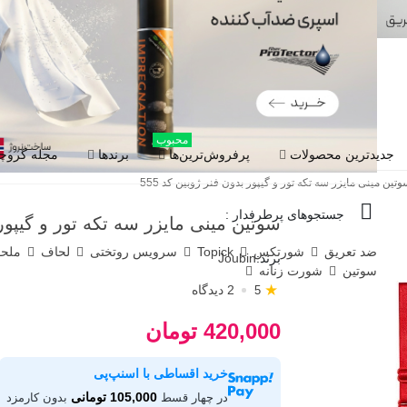
محبوب
جدیدترین محصولات
پرفروش‌ترین‌ها
برندها
مجله گروچا
تین مینی مایزر سه تکه تور و گیپور بدون فنر ژوبین کد 555
جستجوهای پرطرفدار :
سوتین مینی مایزر سه تکه تور و گیپور ب
ضد تعریق
شورتکس
Topick
سرویس روتختی
لحاف
ملح
برند:
Joubin
سوتین
شورت زنانه
★
2 دیدگاه
5
420,000 تومان
خرید اقساطی با اسنپ‌پی
105,000 تومانی
در چهار قسط
بدون کارمزد