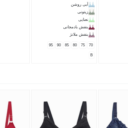
آبی روشن
زیتونی
نعنایی
بنفش بادمجانی
بنفش ملانژ
95
90
85
80
75
70
B