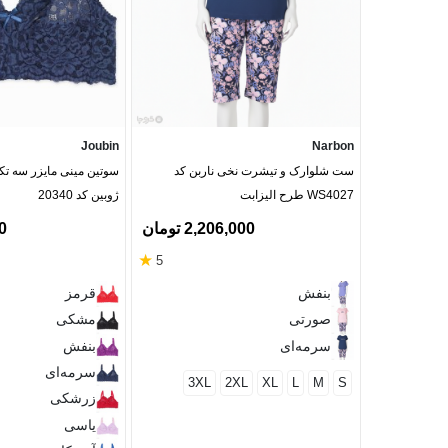
Joubin
Narbon
ست شلوارک و تیشرت نخی ناربن کد
سوتین مینی مایزر سه تکه
WS4027 طرح الیزابت
ژوبین کد 20340
2,206,000 تومان
60
★
5
بنفش
قرمز
صورتی
مشکی
سرمه‌ای
بنفش
سرمه‌ای
3XL
2XL
XL
L
M
S
زرشکی
یاسی