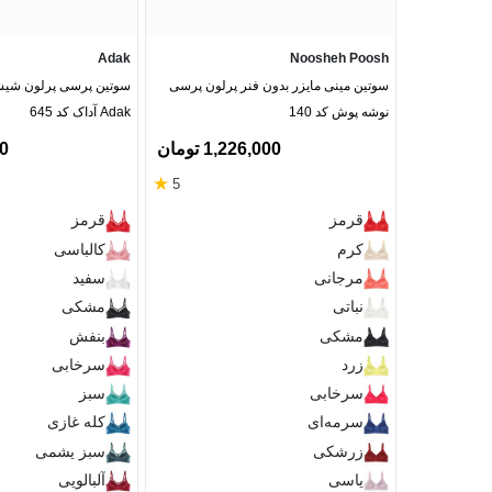
Adak
Noosheh Poosh
سوتین مینی مایزر بدون فنر پرلون پرسی
سوتین پرسی پرلون شیشه
نوشه پوش کد 140
Adak آداک کد 645
1,226,000 تومان
00
★
5
قرمز
قرمز
کرم
کالباسی
مرجانی
سفید
نباتی
مشکی
مشکی
بنفش
زرد
سرخابی
سرخابی
سبز
سرمه‌ای
کله غازی
زرشکی
سبز یشمی
یاسی
آلبالویی