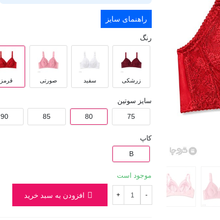
راهنمای سایز
رنگ
زرشکی
سفید
صورتی
قرمز
سایز سوتین
90
85
80
75
کاپ
B
موجود است
افزودن به سبد خرید
+
-