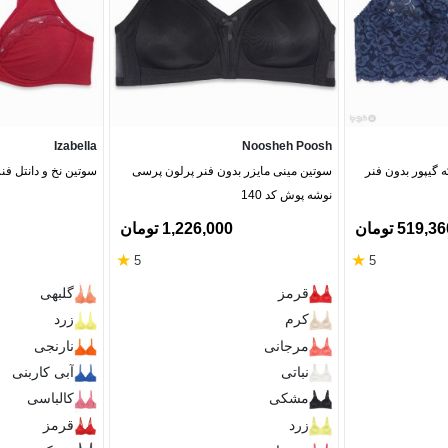
Izabella
Noosheh Poosh
 گیپور بدون فنر
سوتین مینی مایزر بدون فنر پرلون پرسی
سوتین نخ و دانتل فنردار
نوشه پوش کد 140
519,3 تومان
1,226,000 تومان
★
★
5
5
قرمز
گلبهی
کرم
زرد
مرجانی
نارنجی
نباتی
آبی کاربنی
مشکی
کالباسی
زرد
قرمز