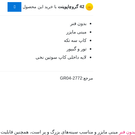
42
گروچاپوینت
با خرید این محصول
بدون فنر
مینی مایزر
کاپ سه تکه
تور و گیپور
لایه داخلی کاپ سوتین نخی
مرجع:
GR04-2772
دون فنر
مینی مایزر و مناسب سینه‌های بزرگ و پر است، همچنین قابلیت جم