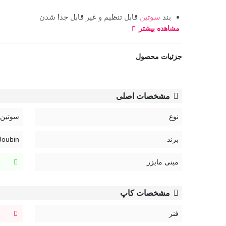
بند
سوتین
قابل تنظیم و غیر قابل جدا شدن
مشاهده بیشتر
قزن سوتین: سه ردیف دو تایی
کد:
جزئیات محصول
555
مشخصات اصلی
نوع
سوتین
برند
Joubin | ژوبی
مینی مایزر
مشخصات کاپ
فنر