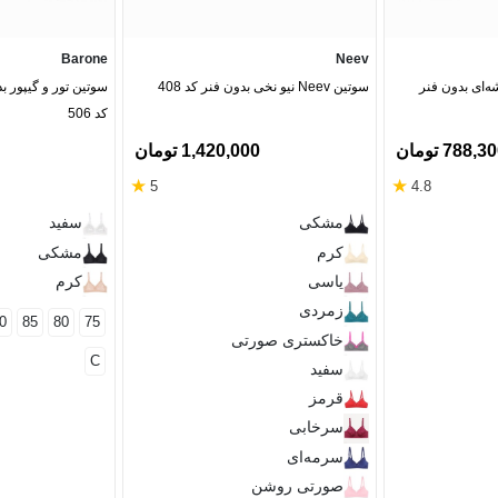
Barone
Neev
‌ای بدون فنر
سوتین Neev نیو نخی بدون فنر کد 408
کد 506
788,3 تومان
1,420,000 تومان
★
★
5
4.8
مشکی
سفید
کرم
مشکی
یاسی
کرم
زمردی
0
85
80
75
خاکستری صورتی
C
سفید
قرمز
سرخابی
سرمه‌ای
صورتی روشن