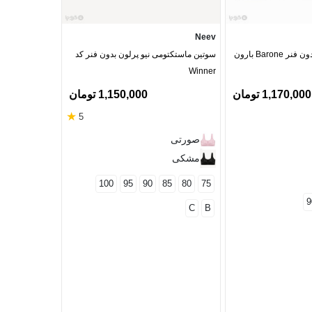
Izabella
Neev
سوتین تور و گیپور بدون فنر Barone بارون
سوتین ماستکتومی نیو پرلون بدون فنر کد
سوتین مینی مای
Winner
فنر ایزابلا کد 1390
1,170,000 تومان
1,150,000 تومان
★
5
آبی
صورتی
مشکی
مشکی
سرخابی
سرمه‌ای
100
95
90
85
80
75
کرم
9
C
B
زرشکی
ارغوانی
مرجانی
قرمز
لیمویی
85
80
75