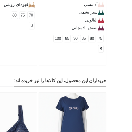
آدامسی
قهوه‌ای روشن
سبز یشمی
80
75
70
آلبالویی
B
بنفش بادمجانی
100
95
90
85
80
75
B
خریداران این محصول، این کالاها را نیز خریده اند: