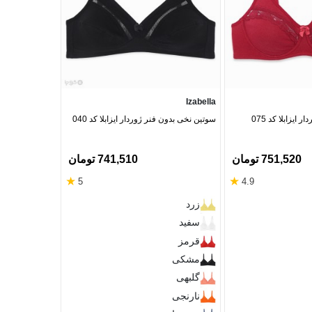
Misspel
Izabella
 ایزابلا کد 075
سوتین نخی بدون فنر ژوردار ایزابلا کد 040
میسپل کد 636 ساده
751,520 تومان
741,510 تومان
★
★
5
4.9
سفید
زرد
شیری
سفید
خاکستری
قرمز
قرمز
مشکی
مشکی
نارنجی
گلبهی
صورتی
نارنجی
آبی نفتی