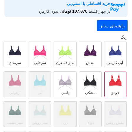
خرید اقساطی با اسنپ‌پی
107,670 تومانی
در چهار قسط
بدون کارمزد
راهنمای سایز
رنگ
آبی کاربنی
بنفش
سبز فسفری
سرخابی
سرمه‌ای
قرمز
مشکی
یاسی
آبی
ارغوانی
بنفش روشن
دودی
زرد
سبز روشن
سبز یشمی