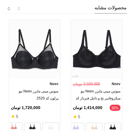
محصولات مشابه
Neev
2,020,000 تومان
Neev
سوتین مینی مایزر Neev نیو
سوتین مینی مایزر Neev نیو
میکروفایبر نخ و دانتل فنردار کد
پرلون کد 2520
911
1,720,000 تومان
1,414,000 تومان
‎30%
★
★
5
5
رنگ بدن
سماقی