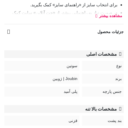
برای انتخاب سایز از «راهنمای سایز» کمک بگیرید.
در صورت نیاز به راهنمایی بیشتر از «چت آنلاین» سایت کمک
مشاهده بیشتر
بگیرید.
سوتین
قابل تعویض و بازگردان نیستند.
جزئیات محصول
کد:
1022
مشخصات اصلی
راهنمای نگهداری محصولات Joubin:
نوع
سوتین
برند
Joubin | ژوبین
جنس پارچه
پلی آمید
مشخصات بالا تنه
بند پشت
قزنی