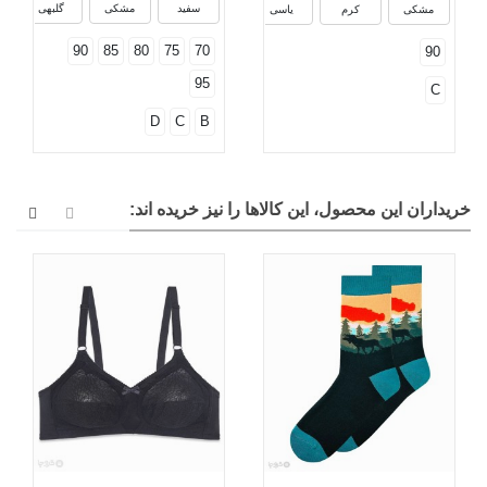
سفید
مشکی
گلبهی
مشکی
کرم
یاسی
90
85
80
75
70
90
95
C
D
C
B
خریداران این محصول، این کالاها را نیز خریده اند: