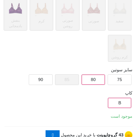
صورتی
بنفش
سفید
صورتی
کرم
روشن
بادمجانی
کرم روشن
سایز سوتین
90
85
80
75
کاپ
B
موجود است
43
گروچاپوینت
با خرید این محصول