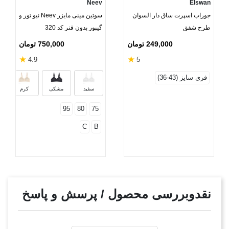
Neev
Elswan
جوراب اسپرت ساق دار السوان
سوتین مینی مایزر Neev نیو تور و
طرح شفق
گیپور بدون فنر کد 320
249,000 تومان
750,000 تومان
★
★
4.9
5
فری سایز (43-36)
سفید
مشکی
کرم
95
80
75
C
B
نقدوبررسی محصول / پرسش و پاسخ