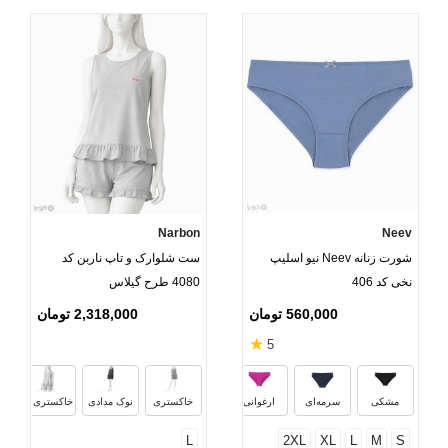
Narbon
Neev
شورت زنانه Neev نیو اسلیپ
ست شلوارک و تاپ ناربن کد
نخی کد 406
4080 طرح گیلاس
560,000 تومان
2,318,000 تومان
★
5
پرتقالی
مرجانی
بنفش ملانژ
مشکی
سرمه‌ای
ارغوانی
خاکستری
نوک مدادی
خاکستری روشن
L
2XL
XL
L
M
S