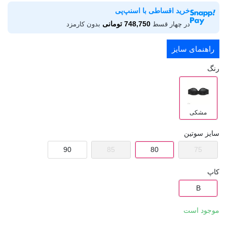
خرید اقساطی با اسنپ‌پی
748,750 تومانی
در چهار قسط
بدون کارمزد
راهنمای سایز
رنگ
مشکی
سایز سوتین
90
85
80
75
کاپ
B
موجود است