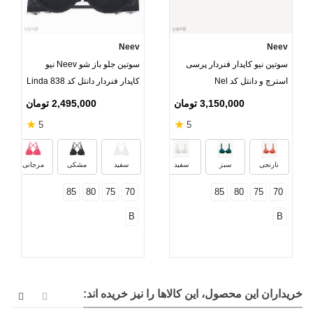
Neev
Neev
سوتین نیو کاپدار فنردار پرسی
سوتین جلو باز شو Neev نیو
استرچ و دانتل کد Nel
کاپدار فنردار دانتل کد Linda 838
3,150,000 تومان
2,495,000 تومان
★
★
5
5
مشکی
نارنجی
سبز
سفید
سفید
مشکی
مرجانی
85
80
75
70
85
80
75
70
B
B
خریداران این محصول، این کالاها را نیز خریده اند: