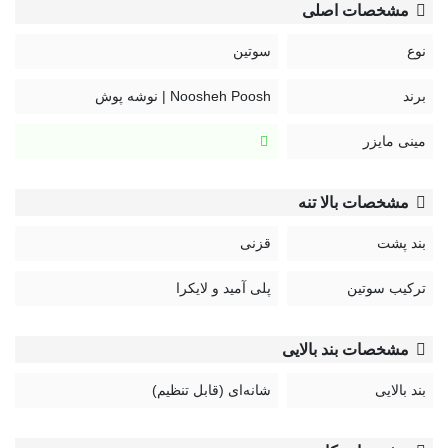
کد:
مشخصات اصلی
106
نوع
سوتین
راهنمای نگهداری محصولات نوشه پوش:
برند
Noosheh Poosh | نوشه پوش
مینی مایزر
مشخصات بالا تنه
بند پشت
قزنی
ترکیب سوتین
پلی آمید و لایکرا
مشخصات بند بالایی
بند بالایی
شانه‌ای (قابل تنظیم)