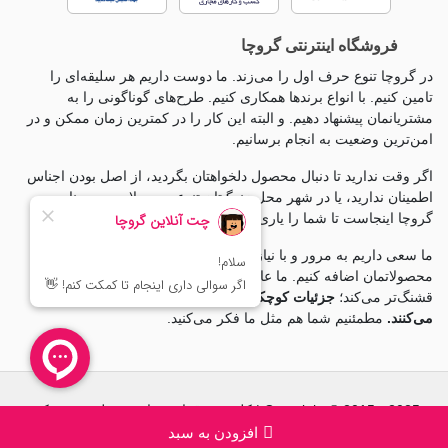
فروشگاه اینترنتی گروچا
در گروچا تنوع حرف اول را می‌زند. ما دوست داریم هر سلیقه‌ای را
تامین کنیم. با انواع برندها همکاری کنیم. طرح‌های گوناگونی را به
مشتریانمان پیشنهاد دهیم. و البته این کار را در کمترین زمان ممکن و در
امن‌ترین وضعیت به انجام برسانیم.
اگر وقت ندارید تا دنبال محصول دلخواهتان بگردید، از اصل بودن اجناس
اطمینان ندارید، یا در شهر محل زندگیتان تنوع محصولات بی معناست،
گروچا اینجاست تا شما را یاری کند.
ما سعی داریم به مرور و با نیاز سنجی مخاطبانمان به گروه
محصولاتمان اضافه کنیم. ما عاشق جزئياتیم، چون جزئيات زندگی را
قشنگ‌تر می‌کند؛
جزئیات کوچکی که تغییرات بزرگی ایجاد
می‌کنند.
مطمئنیم شما هم مثل ما فکر می‌کنید.
Copyright © 2015 - 2025 | کلیه حقوق این سایت متعلق به شرکت
توسعه ماندگار گشتا (فروشگاه آنلاین گروچا) است.
افزودن به سبد