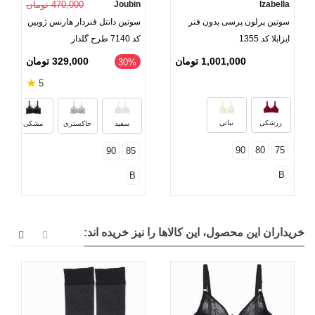
Izabella
Joubin
470,000 تومان
سوتین پرلون پرسی بدون فنر
سوتین دانتل فنردار هارنس ژوبین
ایزابلا کد 1355
کد 7140 طرح گلدار
1,001,000 تومان
329,000 تومان
‎30%
★
5
زرشکی
نباتی
سفید
خاکستری
مشکی
90
80
75
90
85
B
B
خریداران این محصول، این کالاها را نیز خریده اند: