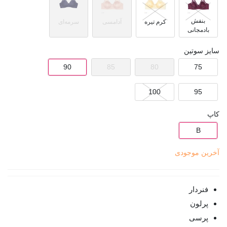
بنفش
کرم تیره
آدامسی
سرمه‌ای
بادمجانی
سایز سوتین
90
85
80
75
100
95
کاپ
B
آخرین موجودی
فنردار
پرلون
پرسی