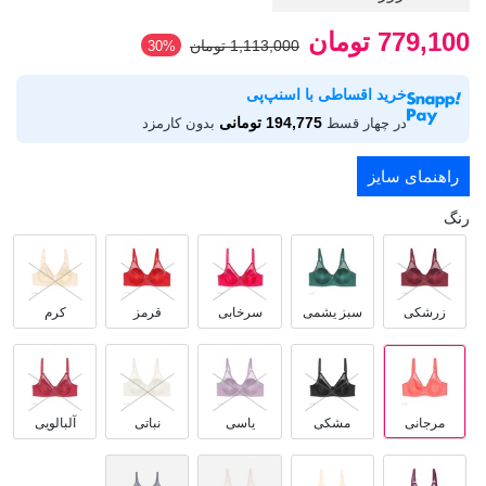
779,100 تومان
1,113,000 تومان
‎30%
خرید اقساطی با اسنپ‌پی
194,775 تومانی
در چهار قسط
بدون کارمزد
راهنمای سایز
رنگ
زرشکی
سبز یشمی
سرخابی
قرمز
کرم
مرجانی
مشکی
یاسی
نباتی
آلبالویی