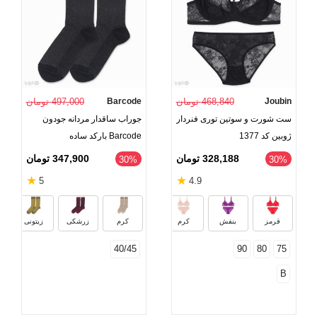
Joubin
468,840 تومان
Barcode
497,000 تومان
ست شورت و سوتین توری فنردار
جوراب ساقدار مردانه جودون
ژوبین کد 1377
Barcode بارکد ساده
328,188 تومان
347,900 تومان
‎30%
‎30%
★
★
5
4.9
صورتی روشن
سبز فسفری
سفید
خاکست
سب
قرمز
بنفش
کرم
کرم
زرشکی
زیتونی
40/45
90
80
75
B