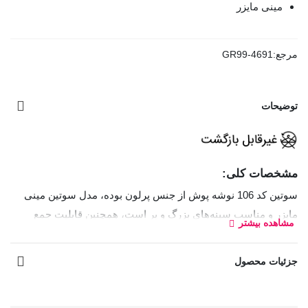
مینی مایزر
مرجع:
GR99-4691
توضیحات
مشخصات کلی:
سوتین کد 106 نوشه پوش از جنس پرلون بوده، مدل سوتین مینی
مایزر و مناسب سینه‌های بزرگ و پر است، همچنین قابلیت جمع
مشاهده بیشتر
کنندگی کناره‌های سینه را دارد.
جزئیات محصول
بند سوتین قابل تنظیم و غیر قابل جدا شدن
قزن
سوتین
: سه ردیف دوتایی