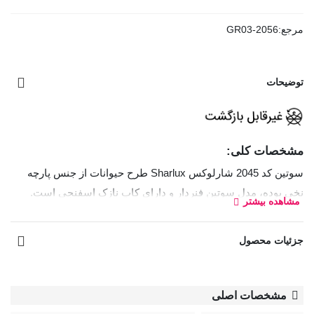
مرجع:
GR03-2056
توضیحات
مشخصات کلی:
سوتین کد 2045 شارلوکس Sharlux طرح حیوانات از جنس پارچه
نخی بوده، مدل سوتین فنردار و دارای کاپ نازک اسفنجی است.
مشاهده بیشتر
بند سوتین قابل تنظیم و غیر قابل جدا شدن
جزئیات محصول
قزن سوتین: سه ردیف دو تایی
سوتین اسفنجی با کاپ نازک
:
مشخصات اصلی
ساختار
: این سوتین‌ها دارای کاپ‌های نازک‌تری از اسفنج هستند و