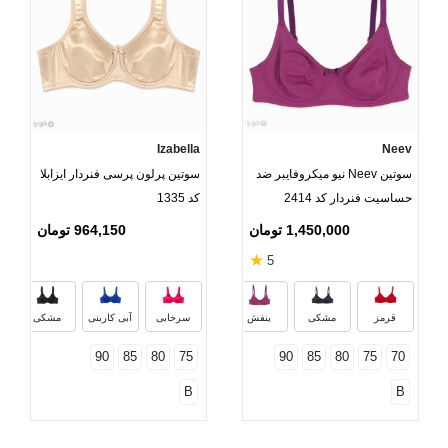
Izabella
Neev
سوتین Neev نیو میکروفایبر ضد
سوتین پرلون پرسی فنردار ایزابلا
حساسیت فنردار کد 2414
کد 1335
1,450,000 تومان
964,150 تومان
★
5
صورتی
سرخابی
مشکی گلدار
قرمز
مشکی
بنفش
سرخابی
آبی کاربنی
مشکی
90
85
80
75
90
85
80
75
70
B
B