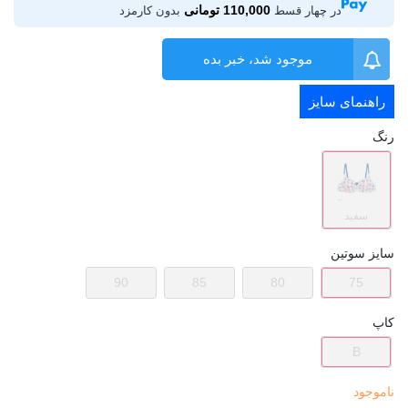
110,000 تومانی
در چهار قسط
بدون کارمزد
موجود شد، خبر بده
راهنمای سایز
رنگ
سفید
سایز سوتین
90
85
80
75
کاپ
B
ناموجود