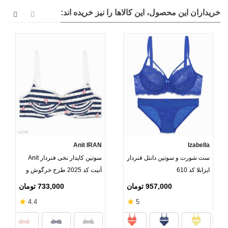
خریداران این محصول، این کالاها را نیز خریده اند:
Anit IRAN
Izabella
ست شورت و سوتین دانتل فنردار
سوتین کاپدار نخی فنردار Anit
ایزابلا کد 610
آنیت کد 2025 طرح خرگوش و
ستاره
957,000 تومان
733,000 تومان
★
★
4.4
5
زرشکی
شیری
آبی کاربنی
خاکست