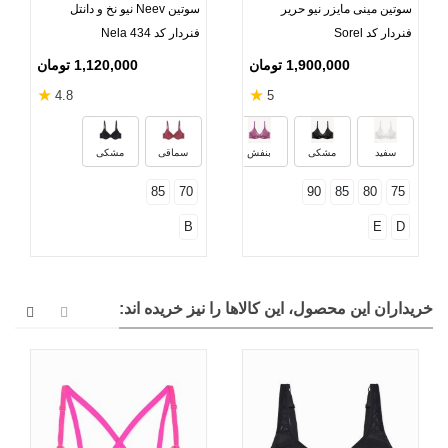
سوتین مینی مایزر نیو حریر
سوتین Neev نیو نخ و دانتل
فنردار کد Sorel
فنردار کد Nela 434
1,900,000 تومان
1,120,000 تومان
★
★
4.8
5
سفید
مشکی
بنفش
سماقی
مشکی
85
70
90
85
80
75
B
E
D
خریداران این محصول، این کالاها را نیز خریده اند: