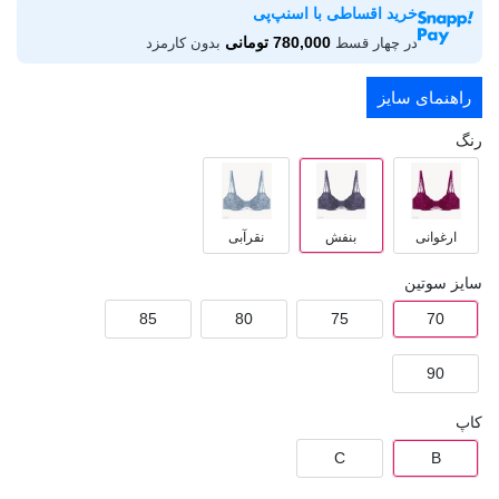
خرید اقساطی با اسنپ‌پی
780,000 تومانی
در چهار قسط
بدون کارمزد
راهنمای سایز
رنگ
ارغوانی
بنفش
نقرآبی
سایز سوتین
85
80
75
70
90
کاپ
C
B