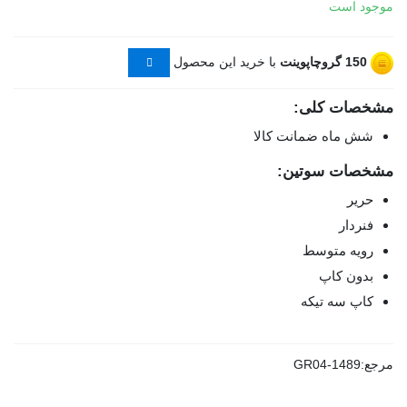
موجود است
150
گروچاپوینت
با خرید این محصول
مشخصات کلی:
شش ماه ضمانت کالا
مشخصات سوتین:
حریر
فنردار
رویه متوسط
بدون کاپ
کاپ سه تیکه
مرجع:
GR04-1489