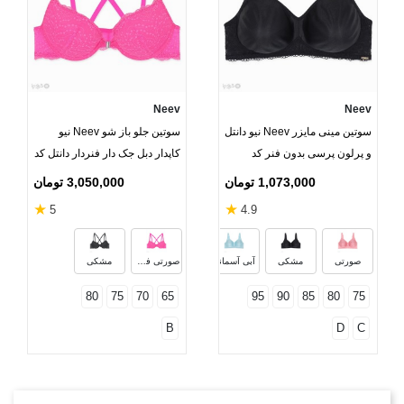
Neev
Neev
سوتین مینی مایزر Neev نیو دانتل
سوتین جلو باز شو Neev نیو
و پرلون پرسی بدون فنر کد
کاپدار دبل جک دار فنردار دانتل کد
Hila 2039
Roma 2545
1,073,000 تومان
3,050,000 تومان
★
★
5
4.9
صورتی
مشکی
آبی آسمانی
صورتی فسفری
مشکی
80
75
70
65
95
90
85
80
75
B
D
C