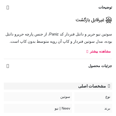
توضیحات
سوتین نیو حریر و دانتل فنردار کد Paniz، از جنس پارچه حریرو دانتل
بوده، مدل سوتین فنردار و کاپ آن رویه متوسط بدون کاپ است.
مشاهده بیشتر
بند سوتین قابل تنظیم و غیر قابل جدا شدن
قزن سوتین: سه ردیف دو تایی
جزئیات محصول
معادل انگلیسی نام رنگ‌ها:
بنفش: Moon
ارغوانی: Wild
مشخصات اصلی
نقرآبی : Blue Bell
نوع
سوتین
کد :
برند
Neev | نیو
Paniz