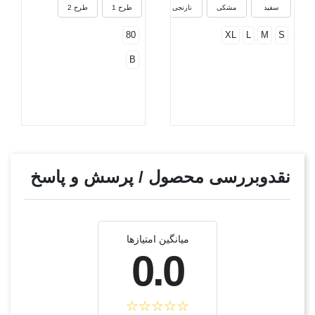
سفید
مشکی
نارنجی
طرح 1
طرح 2
80
XL
L
M
S
B
نقدوبررسی محصول / پرسش و پاسخ
میانگین امتیازها
0.0