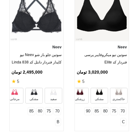
Neev
Neev
سوتین نیو میکروفایبر پرسی
سوتین جلو باز شو Neev نیو
فنردار کد Elite
کاپدار فنردار دانتل کد Linda 838
3,020,000 تومان
2,495,000 تومان
★
★
5
5
کرم
سبز نعنایی
خاکستری
مشکی
زرشکی
سفید
مشکی
مرجانی
85
80
75
70
90
85
80
75
70
B
C