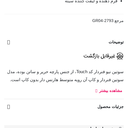
فرم دهنده و لیفت کننده سینه
مرجع:
GR04-2793
توضیحات
سوتین نیو فنردار کد Touch، از جنس پارچه حریر و ساتن بوده، مدل
سوتین فنردار و کاپ آن رویه متوسط هارنس دار بدون کاپ است.
مشاهده بیشتر
بند سوتین قابل تنظیم و غیر قابل جدا شدن
قزن سوتین: سه ردیف دو تایی
جزئیات محصول
معادل انگلیسی نام رنگ‌ها:
قرمز
Magnolia: