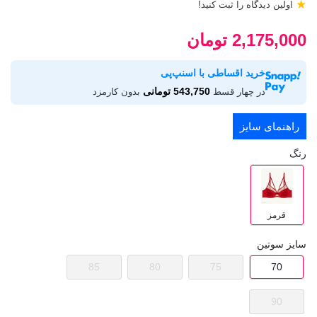
★
اولین دیدگاه را ثبت کنید!
2,175,000 تومان
خرید اقساطی با اسنپ‌پی
543,750 تومانی
در چهار قسط
بدون کارمزد
راهنمای سایز
رنگ
قرمز
سایز سوتین
85
80
75
70
90