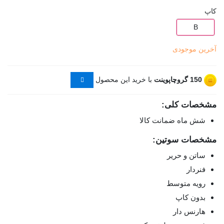
کاپ
B
آخرین موجودی
150
گروچاپوینت
با خرید این محصول
مشخصات کلی:
شش ماه ضمانت کالا
مشخصات سوتین:
ساتن و حریر
فنردار
رویه متوسط
بدون کاپ
هارنس دار