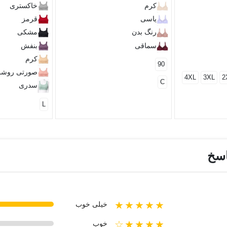
کرم
خاکستری
یاسی
قرمز
رنگ بدن
مشکی
سماقی
بنفش
کرم
90
صورتی روش
4XL
3XL
2
C
سدری
L
اسخ
★★★★★
خیلی خوب
★★★★☆
خوب