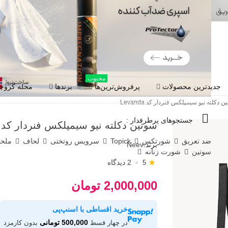
محبوب
جدیدترین محصولات
پرفروش‌ترین‌ها
برندها
مجله گروچا
 دکلته نیو سیمپلکس فنردار کد Levanda
جستجوهای پرطرفدار :
سوتین دکلته نیو سیمپلکس فنردار کد Levanda
ضد تعریق
شورتکس
Topick
سرویس روتختی
لحاف
ملح
برند:
Neev
سوتین
شورت زنانه
★
2 دیدگاه
5
2,000,000 تومان
خرید اقساطی با اسنپ‌پی
500,000 تومانی
در چهار قسط
بدون کارمزد