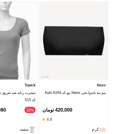
Topick
Neev
نیم تنه باندوا نخی Neev نیو کد Kylo 6204
کد 515
420,000 تومان
1,080
‎16%
★
4.8
کرم
سفید