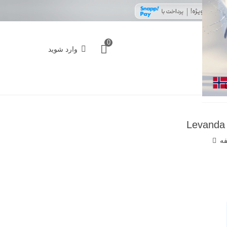
0
وارد شوید
فه