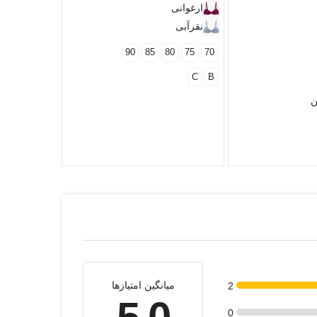
ارغوانی
XL
L
M
نقرآبی
90
85
80
75
70
C
B
ن
میانگین امتیازها
2
0