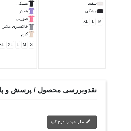
سفید
مشکی
مشکی
بنفش
صورتی
XL
L
M
خاکستری ملانژ
کرم
XL
XL
L
M
S
نقدوبررسی محصول / پرسش و پ
نظر خود را درج کنید