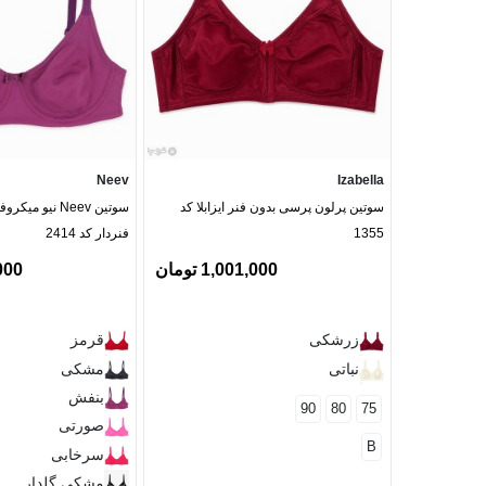
Neev
Izabella
سوتین پرلون پرسی بدون فنر ایزابلا کد
سوتین Neev نیو
1355
فنردار کد 2414
1,001,000 تومان
0,000
زرشکی
قرمز
نباتی
مشکی
بنفش
90
80
75
صورتی
B
سرخابی
مشکی گلدار