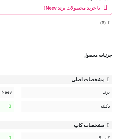
با خرید محصولات برند Neev!
)
6
(
جزئیات محصول
مشخصات اصلی
برند
Neev | نیو
دکلته
مشخصات کاپ
کاپ B