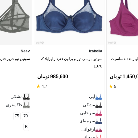
Neev
Izabella
 میکروفایبر ضد حساسیت
سوتین پرسی تور و پرلون فنردار ایزابلا کد
سوتین نیو حریر فنردار ک
1370
1,45 تومان
985,600 تومان
★
★
4.7
5
آبی
مشکی
مشکی
خاکستری
سرخابی
75
70
سرمه‌ای
B
ارغوانی
مرجانی