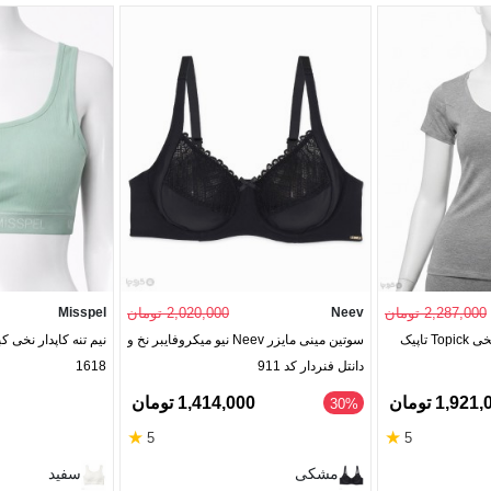
2,287,000 تومان
Neev
2,020,000 تومان
Misspel
تیشرت زنانه ضد تعریق نخی Topick تاپیک
سوتین مینی مایزر Neev نیو میکروفایبر نخ و
نیم تنه کاپدار نخی ک
دانتل فنردار کد 911
1618
1,92 تومان
1,414,000 تومان
‎30%
★
★
5
5
مشکی
سفید