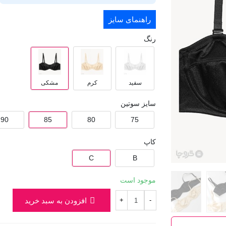
راهنمای سایز
رنگ
سفید
کرم
مشکی
سایز سوتین
90
85
80
75
کاپ
C
B
موجود است
افزودن به سبد خرید
+
-