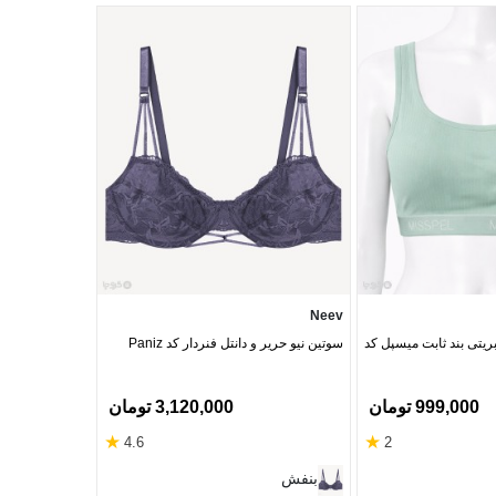
Topick
Neev
بریتی بند ثابت میسپل کد
سوتین نیو حریر و دانتل فنردار کد Paniz
تاپیک مدل پانیذ - بس
999,000 تومان
3,120,000 تومان
‎12%
★
★
4.6
2
طبق عک
بنفش