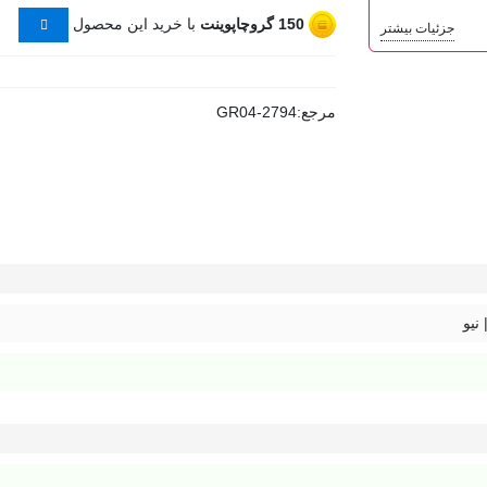
150
گروچاپوینت
با خرید این محصول
جزئیات بیشتر
مرجع:
GR04-2794