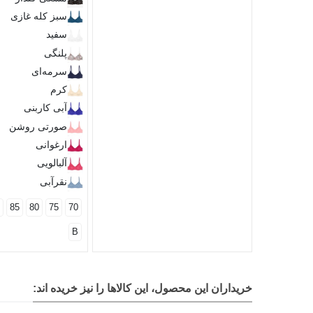
سبز کله غازی
سفید
پلنگی
سرمه‌ای
کرم
آبی کاربنی
صورتی روشن
ارغوانی
آلبالویی
نقرآبی
85
80
75
70
B
خریداران این محصول، این کالاها را نیز خریده اند: