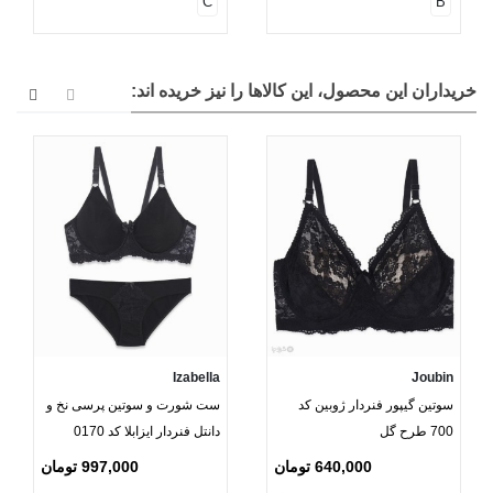
C
B
خریداران این محصول، این کالاها را نیز خریده اند:
Izabella
Joubin
سوتین گیپور فنردار ژوبین کد
ست شورت و سوتین پرسی نخ و
700 طرح گل
دانتل فنردار ایزابلا کد 0170
640,000 تومان
997,000 تومان