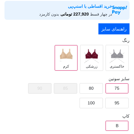
خرید اقساطی با اسنپ‌پی
227,920 تومانی
در چهار قسط
بدون کارمزد
راهنمای سایز
رنگ
خاکستری
زرشکی
کرم
سایز سوتین
90
85
80
75
100
95
کاپ
B