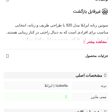
سوتین زنانه ایزابلا مدل 920 با طراحی ظریف و زنانه، انتخابی
مناسب برای افرادی است که به دنبال راحتی در کنار زیبایی هستند.
این مدل بدون فنر طراحی شده و به دلیل ساختار سبک و
مشاهده بیشتر
انعطاف‌پذیر خود، فشار کمتری به بدن وارد می‌کند و برای استفاده
روزمره گزینه‌ای ایده‌آل محسوب می‌شود.
جزئیات محصول
ترکیب دانتل گلدار و تور ظریف در قسمت بالای کاپ‌ها، جلوه‌ای
خاص و جذاب به این سوتین بخشیده است. کاپ‌های سه‌تکه نیز به
مشخصات اصلی
فرم‌دهی طبیعی سینه کمک کرده و بدون استفاده از جک یا اسفنج
حجیم، ظاهری زیبا و خوش‌فرم ایجاد می‌کنند.
برند
Izabella | ایزابلا
بندهای پهن و قابل تنظیم این مدل باعث توزیع بهتر وزن سینه شده و
مینی مایزر
راحتی بیشتری را در طول روز فراهم می‌کنند. همچنین پوشش
مناسب کاپ‌ها و طراحی استاندارد آن، حمایت مطلوبی از سینه‌ها