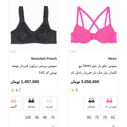
Noosheh Poosh
Neev
سوتین جلو باز شو Neev نیو
سوتین پرسی پرلون فنردار نوشه
کاپدار دبل جک دار فنردار دانتل کد
پوش کد 142
Hila 2039
3,050,000 تومان
1,457,000 تومان
★
★
4.7
5
صورتی فسفری
مشکی
شیری
مشکی
گلبهی
100
95
90
75
80
75
70
65