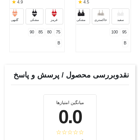
★
★
4.9
4.5
گلبهی
سرمه‌ای
قرمز
بنفش
سفید
خاکستری
مشکی
قرمز
مشکی
گلبهی
90
85
80
75
100
95
B
B
نقدوبررسی محصول / پرسش و پاسخ
میانگین امتیازها
0.0