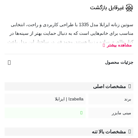
سوتین زنانه ایزابلا مدل 1335 با طراحی کاربردی و راحت، انتخابی
مناسب برای خانم‌هایی است که به دنبال حمایت بهتر از سینه‌ها در
کنار ظاهری ساده و زیبا هستند. وجود فنر در ساختار این مدل باعث
مشاهده بیشتر
می‌شود سینه‌ها به‌خوبی در جای خود قرار گرفته و فرم مرتب‌تری
داشته باشند.
جزئیات محصول
کاپ‌های این سوتین بدون جک طراحی شده‌اند و بدون ایجاد حجم
مصنوعی، فرم طبیعی سینه را حفظ می‌کنند. طراحی کاپ‌ها به
مشخصات اصلی
گونه‌ای است که پوشش مناسبی ایجاد کرده و برای استفاده روزمره
گزینه‌ای راحت و کاربردی محسوب می‌شود.
برند
Izabella | ایزابلا
پهلوی پهن و بندهای نسبتاً عریض این مدل به افزایش راحتی و حمایت
مینی مایزر
بهتر کمک کرده و باعث می‌شوند فشار کمتری به شانه‌ها وارد شود.
همچنین پارچه نرم و لطیف به‌کاررفته در محصول، استفاده
مشخصات بالا تنه
طولانی‌مدت از آن را دلپذیرتر می‌کند.