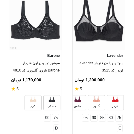
Barone
Lavender
سوتین پرلون فنردار Lavender
سوتین تور و پرلون فنردار
لوندر کد 3525
Barone بارون گلدوزی کد 4010
1,200,000 تومان
1,170,000 تومان
★
★
5
5
زرد
سرمه‌ای
زرشکی
سفید
قرمز
گلبهی
بنفش
مشکی
کرم
90
75
95
90
85
80
75
D
C