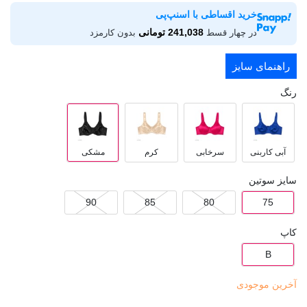
خرید اقساطی با اسنپ‌پی
241,038 تومانی
در چهار قسط
بدون کارمزد
راهنمای سایز
رنگ
آبی کاربنی
سرخابی
کرم
مشکی
سایز سوتین
90
85
80
75
کاپ
B
آخرین موجودی