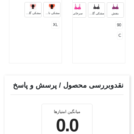
صورتی روشن
نقرآبی
خاکستری ملانژ
مشکی نارنجی
مشکی گلبهی
بنفش
مشکی گلدار
سرخابی
XL
90
C
نقدوبررسی محصول / پرسش و پاسخ
میانگین امتیازها
0.0