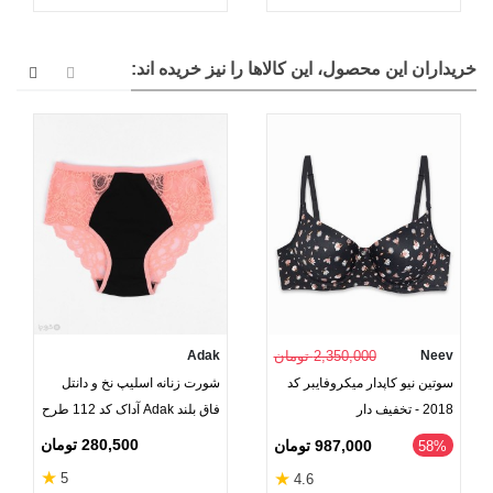
خریداران این محصول، این کالاها را نیز خریده اند:
Neev
2,350,000 تومان
Adak
سوتین نیو کاپدار میکروفایبر کد
شورت زنانه اسلیپ نخ و دانتل
2018 - تخفیف دار
فاق بلند Adak آداک کد 112 طرح
دو رنگ
280,500 تومان
987,000 تومان
‎58%
★
★
5
4.6