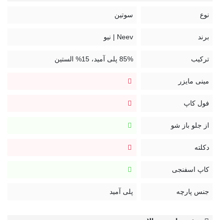
مشکی: Black
نوع
سوتین
برند
Neev | نیو
ترکیب
85% پلی آمید، 15% الستین
مینی مایزر
فول کاپ
از جلو باز شو
دکلته
کاپ اسفنجی
جنس پارچه
پلی آمید