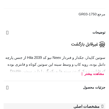
مرجع:
GR03-1750
توضیحات
سوتین کاپدار، جکدار و فنردار Neev نیو کد Hila 2039 از جنس پارچه
دانتل بوده، رویه کاپ و وسط سینه این سوتین کوتاه و فانتزی بوده
که قابلیت نزدیک کردن سینه ها به یکدیگر را دارد. سوتین Double
مشاهده بیشتر
push-up مناسب برای افرادی است که به دنبال تغییر قابل‌ توجه در
ظاهر سینه‌ها هستند یا سینه‌های کوچک‌تری دارند و می‌خواهند حجم
جزئیات محصول
بیشتری به آن‌ها اضافه کنند.
معادل انگلیسی نام رنگ‌ها:
مشخصات اصلی
صورتی فسفری: Shocking