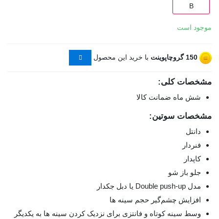
B
موجود است
150
گروچاپوینت
با خرید این محصول
مشخصات کلی:
شش ماه ضمانت کالا
مشخصات سوتین:
دانتل
فنردار
کاپدار
جلو باز شو
مدل Double push-up یا دبل جکدار
افزایش چشم‌گیر حجم سینه ها
وسط سینه کوتاه و فانتزی برای نزدیک کردن سینه ها به یکدیگر