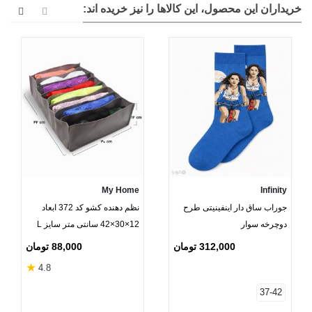
خریداران این محصول، این کالاها را نیز خریده اند:
My Home
Infinity
جوراب ساق دار اینفینیتی طرح
نظم دهنده کشو کد 372 ابعاد
دوچرخه‌ سوار
12×30×42 سانتی متر سایز L
خاکستری - 8 جیب
312,000 تومان
88,000 تومان
★
4.8
37-42