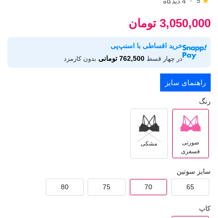
★
4 دیدگاه
5
3,050,000 تومان
خرید اقساطی با اسنپ‌پی
762,500 تومانی
در چهار قسط
بدون کارمزد
راهنمای سایز
رنگ
صورتی
مشکی
فسفری
سایز سوتین
80
75
70
65
کاپ