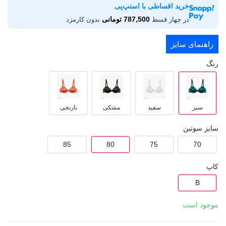
خرید اقساطی با اسنپ‌پی
787,500 تومانی
در چهار قسط
بدون کارمزد
راهنمای سایز
رنگ
سبز
سفید
مشکی
نارنجی
سایز سوتین
85
80
75
70
کاپ
B
موجود است