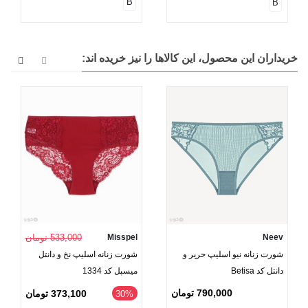
B
B
خریداران این محصول، این کالاها را نیز خریده اند:
Neev
Misspel
533,000 تومان
شورت زنانه نیو اسلیپ حریر و
شورت زنانه اسلیپ نخ و دانتل
دانتل کد Betisa
میسپل کد 1334
790,000 تومان
373,100 تومان
‎30%