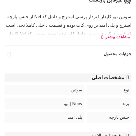
سوتین نیو کاپدار فنردار پرسی استرچ و دانتل کد Nel از جنس پارچه
استرچ و پلی آمید بر روی کاپ بوده و قسمت داخلی کاملا نخی است
که قسمت کمری سوتین دانتل کار شده است. سوتین کد Nel کاپدار
مشاهده بیشتر
و فنردار فانتزی بوده که دارای کاپ روی کوتاه است.
جزئیات محصول
بند سوتین قابل تنظیم و غیر قابل جدا شدن
قزن
سوتین
: سه ردیف دو تایی
معادل انگلیسی نام رنگ‌ها:
مشخصات اصلی
Black: مشکی
نوع
سوتین
White: سفید
paprica: نارنجی
برند
Neev | نیو
Wasabi: سبز
جنس پارچه
پلی آمید
نحوه شستشو:
بهترین روش شست و شوی لباس زیر، شست و شوی دستی با
مشخصات بالا تنه