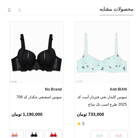
محصولات مشابه
No Brand
Anit IRAN
سوتین کاپدار نخی فنردار آنیت کد
سوتین اسفنجی جکدار کد 706
2025 طرح اسب تک شاخ
733,000 تومان
1,190,000 تومان
★
5
س