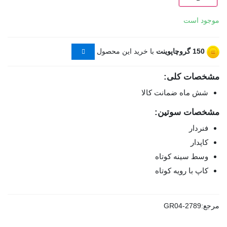
موجود است
150
گروچاپوینت
با خرید این محصول
مشخصات کلی:
شش ماه ضمانت کالا
مشخصات سوتین:
فنردار
کاپدار
وسط سینه کوتاه
کاپ با رویه کوتاه
مرجع:
GR04-2789