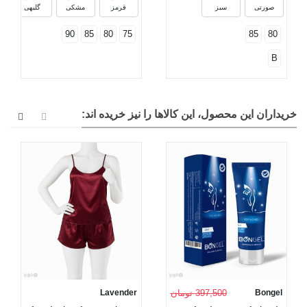
صورتی
سبز
قرمز
مشکی
گلبهی
90
85
80
75
85
80
B
خریداران این محصول، این کالاها را نیز خریده اند:
Bongel
397,500 تومان
Lavender