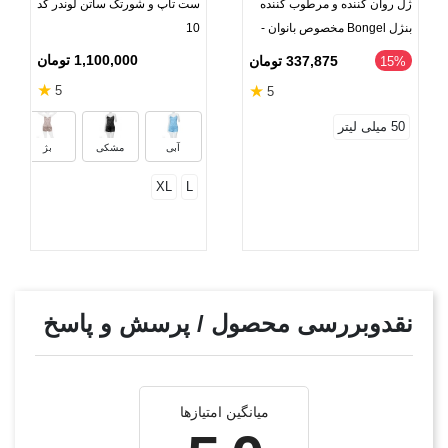
ژل روان کننده و مرطوب کننده
ست تاپ و شورتک ساتن لوندر کد
بنژل Bongel مخصوص بانوان -
10
حجم 50 میلی لیتر
1,100,000 تومان
337,875 تومان
‎15%
★
★
5
5
س
50 میلی لیتر
آبی
مشکی
بژ
XL
L
نقدوبررسی محصول / پرسش و پاسخ
میانگین امتیازها