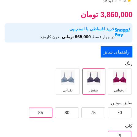
★
2 دیدگاه
5
3,860,000 تومان
خرید اقساطی با اسنپ‌پی
965,000 تومانی
در چهار قسط
بدون کارمزد
راهنمای سایز
رنگ
ارغوانی
بنفش
نقرآبی
سایز سوتین
85
80
75
70
کاپ
B