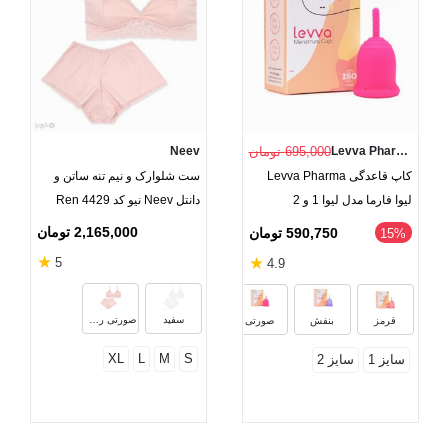
Levva Pharma
695,000 تومان
Neev
کاپ قاعدگی Levva Pharma
ست شلوارک و نیم تنه ساتن و
لیوا فارما مدل لیوا 1 و 2
دانتل Neev نیو کد Ren 4429
2,165,000 تومان
590,750 تومان
‎15%
★
★
5
4.9
آکوا
سفید
صورتی روشن
قرمز
بنفش
صورتی
XL
L
M
S
سایز 1
سایز 2