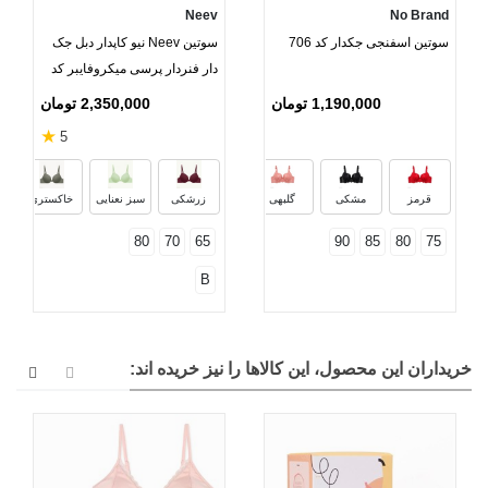
Neev
No Brand
سوتین اسفنجی جکدار کد 706
سوتین Neev نیو کاپدار دبل جک
دار فنردار پرسی میکروفایبر کد
Sila 2067
1,190,000 تومان
2,350,000 تومان
★
5
سرمه‌ای
کرم
آبی کاربنی
ارغوان
قرمز
مشکی
گلبهی
زرشکی
سبز نعنایی
خاکستری
80
70
65
90
85
80
75
B
خریداران این محصول، این کالاها را نیز خریده اند: