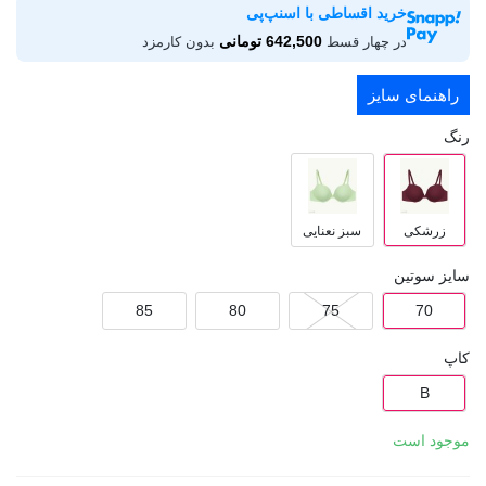
خرید اقساطی با اسنپ‌پی
642,500 تومانی
در چهار قسط
بدون کارمزد
راهنمای سایز
رنگ
زرشکی
سبز نعنایی
سایز سوتین
85
80
75
70
کاپ
B
موجود است