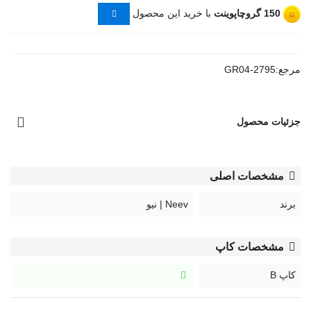
150
گروچاپوینت
با خرید این محصول
مرجع:
GR04-2795
جزئیات محصول
مشخصات اصلی
برند
Neev | نیو
مشخصات کاپ
کاپ B