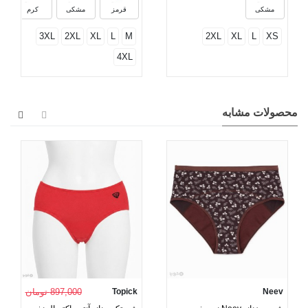
مشکی
قرمز
مشکی
کرم
3XL
2XL
XL
L
M
2XL
XL
L
XS
4XL
محصولات مشابه
Neev
Topick
897,000 تومان