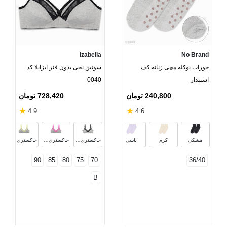
Izabella
No Brand
جوراب بوکله مچی زنانه کف
سوتین نخی بدون فنر ایزابلا کد
استپدار
0040
240,800 تومان
728,420 تومان
★
★
4.9
4.6
شیری
صورتی روشن
خاکستری
مشکی
کرم
یاسی
خاکستری مشکی
خاکستری صورتی
خاکستری لیمویی
90
85
80
75
70
36/40
B