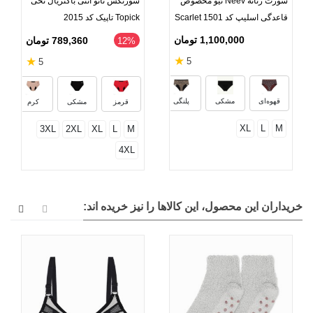
شورت زنانه Neev نیو مخصوص
شورتکس نانو آنتی باکتریال نخی
قاعدگی اسلیپ کد Scarlet 1501
Topick تاپیک کد 2015
1,100,000 تومان
789,360 تومان
‎12%
★
★
5
5
آبی ملانژ
قهوه‌ای
مشکی
پلنگی
قرمز
مشکی
کرم
XL
L
M
3XL
2XL
XL
L
M
4XL
خریداران این محصول، این کالاها را نیز خریده اند: