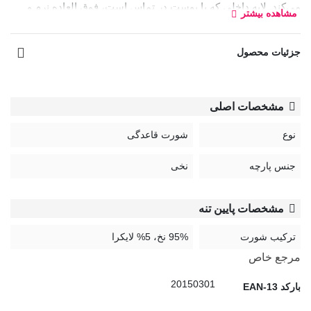
می‌کند. لایه داخلی که با پوست در تماس است، فوق‌ العاده نرم و
مشاهده بیشتر
100٪ از جنس نخ پنبه می‌باشد. لایه جاذب از قسمت جلویی تا میانی
و از پشت به طور کامل را پوشش می‌دهد.
جزئیات محصول
بسته به میزان خونریزی، می‌توانید از این محصول هم با پد بهداشتی و
هم بدون پد استفاده کنید.
مشخصات اصلی
شورت‌پد تاپیک به دلیل جنس نخی و نرم خود، راحتی و آسایش شما
نوع
شورت قاعدگی
را به ارمغان می‌آورد و مانع از ایجاد خارش روی پوست می‌شود.
جنس پارچه
نخی
مشخصات پایین تنه
ترکیب شورت
95% نخ، 5% لایکرا
مرجع خاص
20150301
بارکد EAN-13