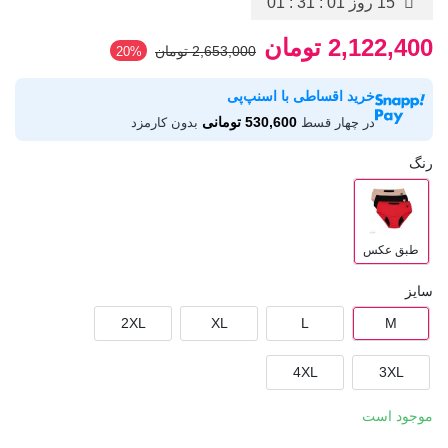
15 روز
01 : 31 : 01
2,122,400 تومان
2,653,000 تومان
‎20%
خرید اقساطی با اسنپ‌پی
530,600 تومانی
در چهار قسط
بدون کارمزد
رنگ
طبق عکس
سایز
2XL
XL
L
M
4XL
3XL
موجود است