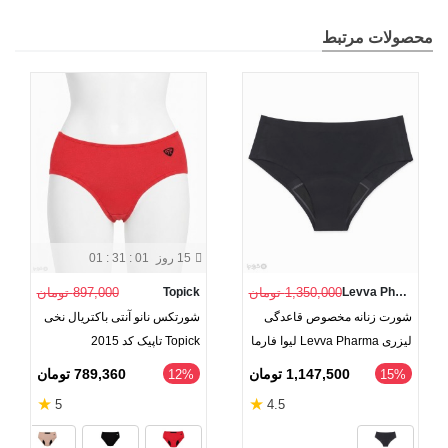
محصولات مرتبط
15 روز
01 : 31 : 01
Levva Pharma
1,350,000 تومان
Topick
897,000 تومان
شورت زنانه مخصوص قاعدگی
شورتکس نانو آنتی باکتریال نخی
لیزری Levva Pharma لیوا فارما
Topick تاپیک کد 2015
1,147,500 تومان
789,360 تومان
‎12%
‎15%
★
★
5
4.5