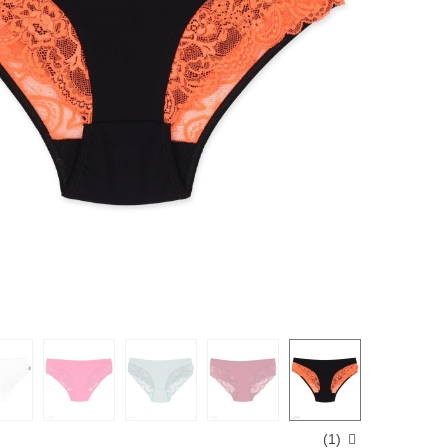
)
1
(