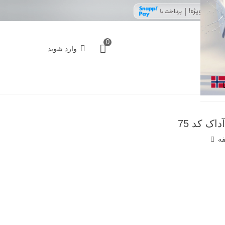
0
وارد شوید
فه