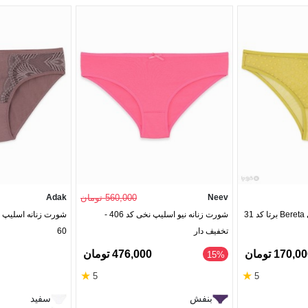
Neev
560,000 تومان
Adak
3
شورت زنانه نیو اسلیپ نخی کد 406 -
تخفیف دار
60
170,0 تومان
476,000 تومان
15%
★
★
5
5
بنفش
سفید