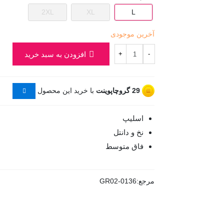
2XL
XL
L
آخرین موجودی
افزودن به سبد خرید
+
-
29
گروچاپوینت
با خرید این محصول
اسلیپ
نخ و دانتل
فاق متوسط
مرجع:
GR02-0136