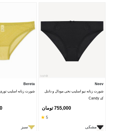
Bereta
Neev
شورت زنانه نیو اسلیپ نخی مودال و دانتل
شورت زنانه اسلیپ توری Bereta برتا کد 1
کد Candy
755,000 تومان
00
★
5
مشکی
سبز