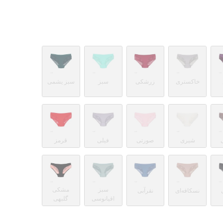
خاکستری
زرشکی
سبز
سبز یشمی
شیری
صورتی
فیلی
قرمز
سبز
مشکی
نسکافه‌ای
نقرآبی
اقیانوسی
گلبهی