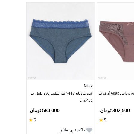
Misspel
Neev
شورت زنانه اسلیپ نخ و دانتل Adak آداک کد
شورت زنانه Neev نیو اسلیپ نخ و دانتل کد
Lila 431
میسپل کد 1470
302,500 تومان
580,000 تومان
★
★
5
5
سفید
خاکستری ملانژ