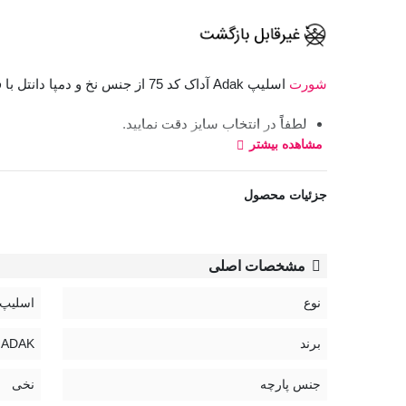
شورت
اسلیپ Adak آداک کد 75 از جنس نخ و دمپا دانتل با فاق متوسط و با پوشانندگی باسن است.
لطفاً در انتخاب سایز دقت نمایید.
مشاهده بیشتر
برای انتخاب سایز از «راهنمای سایز» کمک بگیرید.
در صورت نیاز به راهنمایی بیشتر از «چت آنلاین» سایت 
جزئیات محصول
لباس‌ های زیر قابل تعویض و بازگرداندن نیستند.
کد:
75
مشخصات اصلی
نوع
اسلیپ
راهنمای نگهداری محصولات آداک:
برند
ADAK | آداک
جنس پارچه
نخی