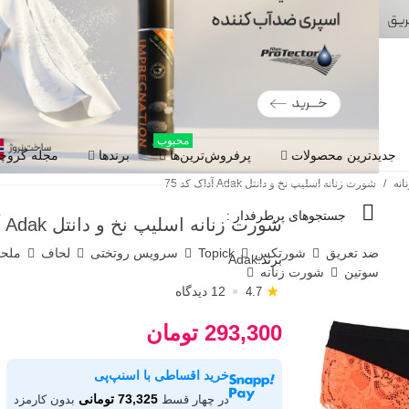
محبوب
جدیدترین محصولات
پرفروش‌ترین‌ها
برندها
مجله گروچا
نه
/
شورت زنانه اسلیپ نخ و دانتل Adak آداک کد 75
جستجوهای پرطرفدار :
شورت زنانه اسلیپ نخ و دانتل Adak آداک کد 75
ضد تعریق
شورتکس
Topick
سرویس روتختی
لحاف
ملح
برند:
Adak
سوتین
شورت زنانه
★
12 دیدگاه
4.7
293,300 تومان
خرید اقساطی با اسنپ‌پی
73,325 تومانی
در چهار قسط
بدون کارمزد