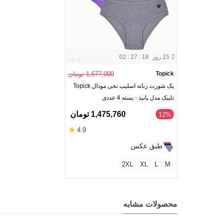
15 روز
02 : 27 : 17
Topick
1,677,000 تومان
پک شورت زنانه اسلیپ نخی مودال Topick
تاپیک مدل پانیذ - بسته 4 عددی
1,475,760 تومان
‎12%
★
4.9
طبق عکس
2XL
XL
L
M
محصولات مشابه