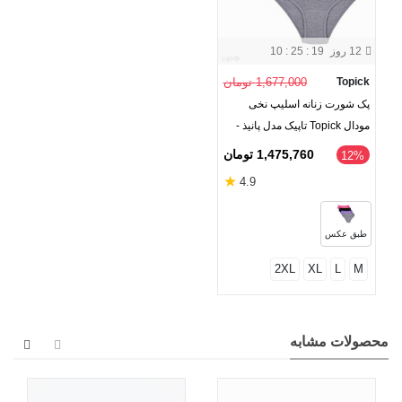
12 روز
10 : 25 : 18
Topick
1,677,000 تومان
پک شورت زنانه اسلیپ نخی
مودال Topick تاپیک مدل پانیذ -
بسته 4 عددی
1,475,760 تومان
‎12%
★
4.9
طبق عکس
2XL
XL
L
M
محصولات مشابه