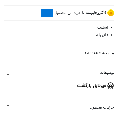
9
گروچاپوینت
با خرید این محصول
اسلیپ
فاق بلند
مرجع:
GR03-0764
توضیحات
مشاهده بیشتر
جزئیات محصول