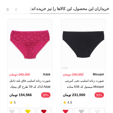
خریداران این محصول، این کالاها را نیز خریده اند:
Misspel
330,000 تومان
Adak
249,300 تومان
شورت زنانه اسلیپ نخی کبریتی
شورت زنانه اسلیپ فاق بلند دانتل
Misspel میسپل کد 636 ساده
Adak آداک کد 59 طرح گل پیچک
231,000 تومان
154,566 تومان
‎38%
‎30%
★
★
5
4.9
مشکی
نارنجی
صورتی
آبی نف