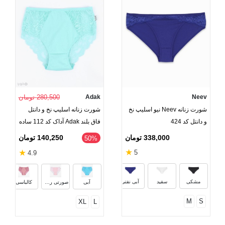
Neev
Adak
280,500 تومان
شورت زنانه Neev نیو اسلیپ نخ
شورت زنانه اسلیپ نخ و دانتل
و دانتل کد 424
فاق بلند Adak آداک کد 112 ساده
338,000 تومان
140,250 تومان
‎50%
★
★
5
4.9
زرشکی
لیمویی
مشکی
سفید
آبی نفتی
آبی
صورتی روشن
کالباسی
M
S
XL
L