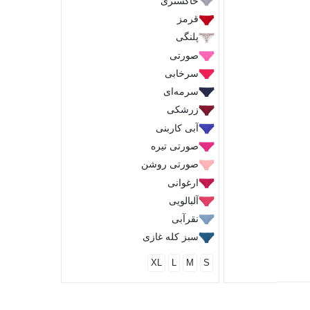
خاکستری
سبز یشم
قرمز
پلنگی
2XL
L
صورتی
سرخابی
سرمه‌ای
زرشکی
آبی کاربنی
صورتی تیره
صورتی روشن
ارغوانی
آلبالویی
نقرآبی
سبز کله غازی
XL
L
M
S