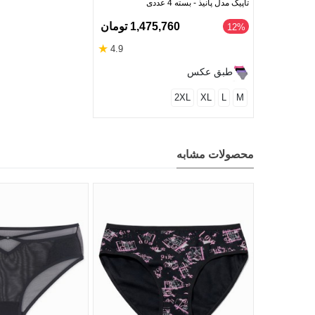
تاپیک مدل پانیذ - بسته 4 عددی
1,475,760 تومان
‎12%
★
4.9
طبق عکس
2XL
XL
L
M
محصولات مشابه