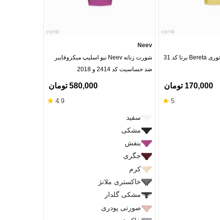
Adak
Neev
تا کد 31
شورت زنانه Neev نیو اسلیپ میکروفایبر
شورت زنانه اسلی
ضد حساسیت کد 2414 و 2018
Adak آداک کد 136
170,000 تومان
580,000 تومان
★
★
4.9
5
زرد
سفید
ارغوانی
مشکی
سفید
بنفش
قرمز
جگری
مشکی
گلبهی
کرم
سرخابی
خاکستری ملانژ
سرمه‌ای
مشکی گلدار
کرم
صورتی پودری
زرشکی
خاکی