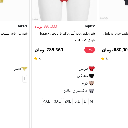
Topick
897,000 تومان
Bereta
 Neev نیو اسلیپ حریر و دانتل
شورتکس نانو آنتی باکتریال نخی Topick
شورت زنانه اسلیپ توری Bereta بر
تاپیک کد 2015
680,0 تومان
789,360 تومان
‎12%
★
★
5
5
قرمز
سبز
مشکی
L
کرم
خاکستری ملانژ
4XL
3XL
2XL
XL
L
M