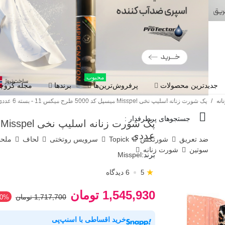
محبوب
جدیدترین محصولات
پرفروش‌ترین‌ها
برندها
مجله گروچا
نه
/
پک شورت زنانه اسلیپ نخی Misspel میسپل کد 5000 طرح میکس 11 - بسته 6 عددی
جستجوهای پرطرفدار :
عددی
ضد تعریق
شورتکس
Topick
سرویس روتختی
لحاف
ملح
سوتین
شورت زنانه
برند:
Misspel
★
6 دیدگاه
5
1,545,930 تومان
1,717,700 تومان
10%
خرید اقساطی با اسنپ‌پی