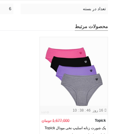
تعداد در بسته
6
محصولات مرتبط
16 روز
10 : 38 : 45
Topick
1,677,000 تومان
پک شورت زنانه اسلیپ نخی مودال Topick