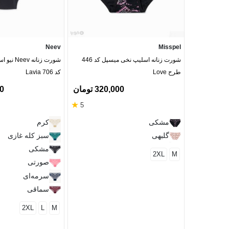
Neev
Misspel
شورت زنانه اسلیپ نخی میسپل کد 446
شورت زنانه
طرح Love
کد Lavia 706
320,000 تومان
00
★
5
مشکی
کرم
گلبهی
سبز کله غازی
مشکی
2XL
M
صورتی
سرمه‌ای
سماقی
2XL
L
M