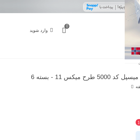
0
وارد شوید
پک شورت زنانه اسلیپ نخی Misspel میسپل کد 5000 طرح میکس 11 - بسته 6
فه
‎