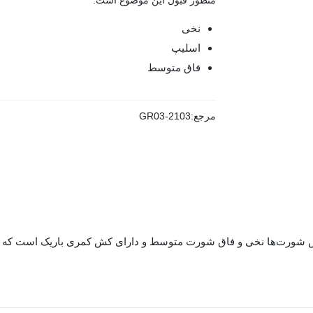
منظور قبول این موضوع است.
نخی
اسلیپ
فاق متوسط
مرجع:
GR03-2103