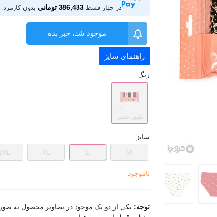
386,483 تومانی
در چهار قسط
بدون کارمزد
موجود شد، خبر بده
راهنمای سایز
رنگ
طبق عکس
سایز
2XL
XL
L
M
ناموجود
توجه:
یکی از دو پک موجود در تصاویر محصول به صور