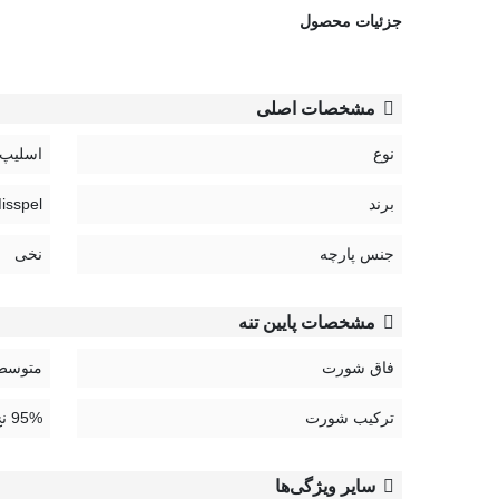
راهنمای نگهداری محصولات Misspel:
جزئیات محصول
مشخصات اصلی
نوع
اسلیپ
برند
Misspel | می
جنس پارچه
نخی
مشخصات پایین تنه
فاق شورت
متوسط
ترکیب شورت
95% نخ، 5% الستین
سایر ویژگی‌ها