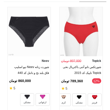
Topick
897,000 تومان
Neev
شورتکس نانو آنتی باکتریال نخی
شورت زنانه Neev نیو اسلیپ
Topick تاپیک کد 2015
فاق بلند نخ و دانتل کد 440
860,000 تومان
789,360 تومان
‎12%
★
★
5
5
خاکستری ملانژ
ارغوانی
مشکی
قرمز
مشکی
کرم