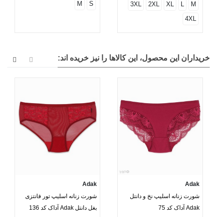
M
S
3XL
2XL
XL
L
M
4XL
خریداران این محصول، این کالاها را نیز خریده اند:
Adak
Adak
شورت زنانه اسلیپ نخ و دانتل
شورت زنانه اسلیپ تور فانتزی
Adak آداک کد 75
بغل دانتل Adak آداک کد 136