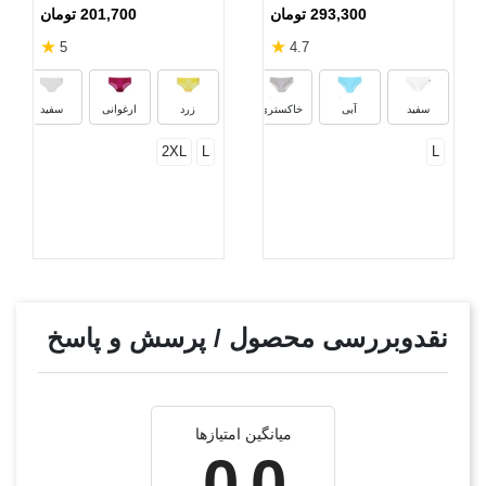
293,300 تومان
201,700 تومان
★
★
5
4.7
قرمز
مشکی
گلبهی
بنفش
سفید
آبی
خاکستری
زرد
ارغوانی
سفید
2XL
L
L
نقدوبررسی محصول / پرسش و پاسخ
میانگین امتیازها
0.0