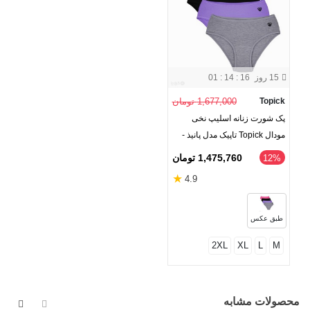
15 روز
01 : 14 : 16
Topick
1,677,000 تومان
پک شورت زنانه اسلیپ نخی
مودال Topick تاپیک مدل پانیذ -
بسته 4 عددی
1,475,760 تومان
‎12%
★
4.9
طبق عکس
2XL
XL
L
M
محصولات مشابه