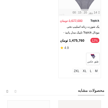
14 روز
00 : 15 : 19
Topick
1,677,000 تومان
پک شورت زنانه اسلیپ نخی
مودال Topick تاپیک مدل پانیذ -
بسته 4 عددی
1,475,760 تومان
‎12%
★
4.9
طبق عکس
2XL
XL
L
M
محصولات مشابه