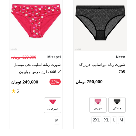
Neev
Misspel
320,000 تومان
شورت زنانه نیو اسلیپ حریر کد
شورت زنانه اسلیپ نخی میسپل
705
کد 446 طرح خرس و پاپیون
790,000 تومان
249,600 تومان
‎22%
★
5
مشکی
صورتی
سرخابی
2XL
XL
L
M
M