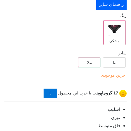
راهنمای سایز
رنگ
مشکی
سایز
XL
L
آخرین موجودی
17
گروچاپوینت
با خرید این محصول
اسلیپ
توری
فاق متوسط