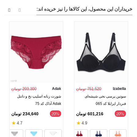
خریداران این محصول، این کالاها را نیز خریده اند:
Izabella
751,520 تومان
Adak
293,300 تومان
سوتین پرسی نخی شیشه‌ای
شورت زنانه اسلیپ نخ و دانتل
فنردار ایزابلا کد 065
Adak آداک کد 75
601,216 تومان
234,640 تومان
‎20%
‎20%
★
★
4.7
4.9
آبی کاربنی
کالباسی
سفید
خاکست