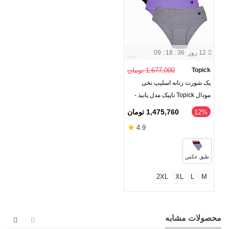
12 روز
09 : 18 : 35
Topick
1,677,000 تومان
پک شورت زنانه اسلیپ نخی
مودال Topick تاپیک مدل پانیذ -
بسته 4 عددی
1,475,760 تومان
‎12%
★
4.9
طبق عکس
2XL
XL
L
M
محصولات مشابه