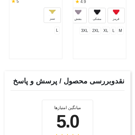
★
★
5
4.9
زیتونی
نسکافه‌ای
سفید
کرم
سبز
قرمز
مشکی
بنفش
L
3XL
2XL
XL
L
M
نقدوبررسی محصول / پرسش و پاسخ
میانگین امتیازها
5.0