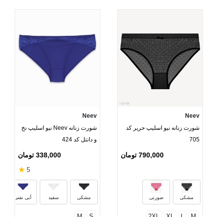
Neev
Neev
شورت زنانه نیو اسلیپ حریر کد
شورت زنانه Neev نیو اسلیپ نخ
705
و دانتل کد 424
790,000 تومان
338,000 تومان
★
5
مشکی
صورتی
مشکی
سفید
آبی نفتی
M
S
2XL
XL
L
M